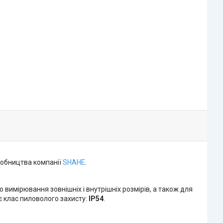
робництва компанії
SHAHE
.
мірювання зовнішніх і внутрішніх розмірів, а також для
є клас пиловолого захисту:
IP54
.