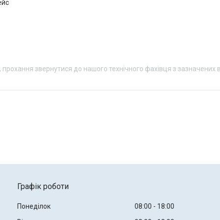
 прохання звернутися до нашого технічного фахівця з зазначених 
Графік роботи
Понеділок
08:00
18:00