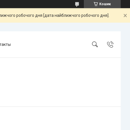
Кошик
ближчого робочого дня [дата найближчого робочого дня].
такты