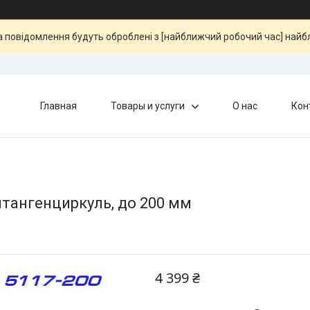
та повідомлення будуть оброблені з [найближчий робочий час] най
Главная
Товары и услуги
О нас
Кон
тангенциркуль, до 200 мм
4 399 ₴