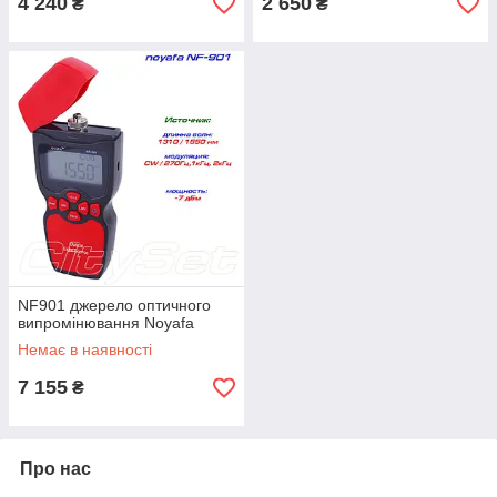
4 240
2 650
₴
₴
NF901 джерело оптичного
випромінювання Noyafa
Немає в наявності
7 155
₴
Про нас