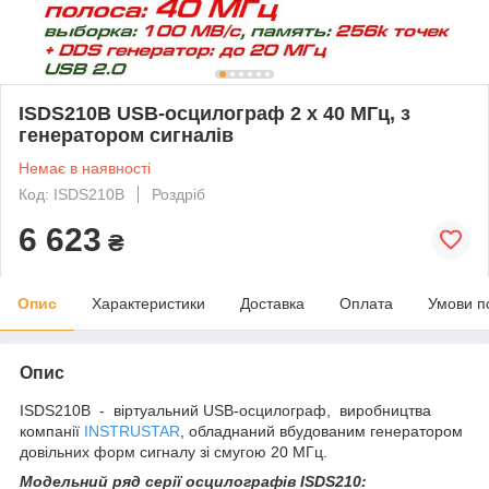
ISDS210B USB-осцилограф 2 х 40 МГц, з
генератором сигналів
Немає в наявності
Код: ISDS210B
Роздріб
6 623
₴
Опис
Характеристики
Доставка
Оплата
Умови п
Опис
ISDS210B - віртуальний USB-осцилограф, виробництва
компанії
INSTRUSTAR
, обладнаний вбудованим генератором
довільних форм сигналу зі смугою 20 МГц.
Модельний ряд серії осцилографів ISDS210: