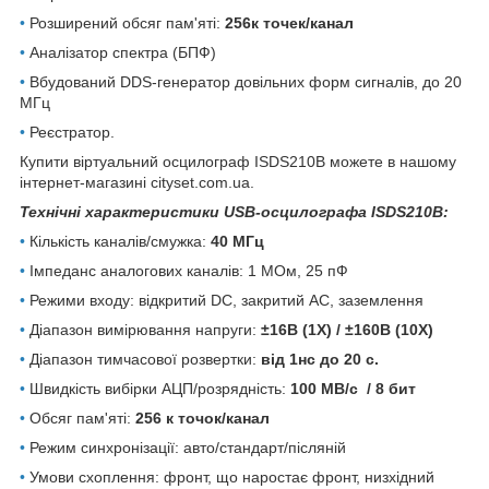
•
Розширений обсяг пам'яті:
256к точек/канал
•
Аналізатор спектра (БПФ)
•
Вбудований DDS-генератор довільних форм сигналів, до 20
МГц
•
Реєстратор.
Купити віртуальний осцилограф ISDS210B можете в нашому
інтернет-магазині cityset.com.ua.
Технічні характеристики USB-осцилографа ISDS210B:
•
Кількість каналів/смужка:
40 МГц
•
Імпеданс аналогових каналів:
1 МОм, 25 пФ
•
Режими входу: відкритий DC, закритий АС, заземлення
•
Діапазон вимірювання напруги:
±16В (1X) / ±160В (10X)
•
Діапазон тимчасової розвертки:
від 1нс до 20 с.
•
Швидкість вибірки АЦП/розрядність:
100 МВ/с / 8 бит
•
Обсяг пам'яті:
256 к точок/канал
•
Режим синхронізації: авто/стандарт/післяній
•
Умови схоплення: фронт, що наростає фронт, низхідний