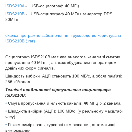
ISDS210A
- USB-осцилограф 40 МГц
ISDS210B
- USB-осцилограф 40 МГц+ генератор DDS
20МГц
ckалка програмне забезпечення і руководство користувача
ISDS210B (.rar)
Осцилограф ISDS210B має два аналогові канали зі смугою
пропускання 40 МГц, , а також вбудованим генератором
довільних форм сигналів.
Швидкість вибірки АЦП становить 100 МВ/с, а обсяг пам'яті:
256 кб/канал.
Технічні особливості віртуального осцилографа
ISDS210B:
•
Смуга пропускання й кількість каналів:
40
МГц х 2 канала
•
Швидкість вибірки (АЦП): 100 МВ/с (у реальному масштабі
часу)
•
Режим вимірювань, курсорні вимірювання, автоматичні
вимірювання