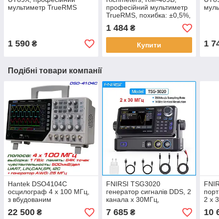
мультиметр TrueRMS
професійний мультиметр
мул
TrueRMS, похибка: ±0,5%,
відліків: 9999, напруга:
1 484
₴
1000В/750В,
1 590
1 7
₴
Купити
Подібні товари компанії
Hantek DSO4104C
FNIRSI TSG3020
FNI
осцилограф 4 х 100 МГц,
генератор сигналів DDS, 2
порт
з вбудованим
канала х 30МГц,
2 x 
генератором
частотомір 100 МГц,
сигн
22 500
7 685
10 
₴
₴
виборка: 200 МВ/с,
спек