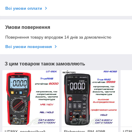
Всі умови оплати
Умови повернення
Повернення товару впродовж 14 днів за домовленістю
Всі умови повернення
З цим товаром також замовляють
UT89X, професійний
Richmeters, RM-409B,
UT8