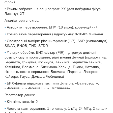
фронт
• Режим зображення осцилограм:
XY (для побудови фігур
Лисажу), XT.
Аналізатори спектра:
•
Алгоритм перетворення: БПФ (18 вікон), кореляційний
•
Розмір вікна перетворення (відрахунків): 8-1048576/канал
•
Спектральні виміри: рівень гармонік (1-7), SNR (сигнал/шум),
SINAD, ENOB, THD, SFDR
•
Фільтри обробки: БИХ-фільтр (FIR) підтримує довільні
розміри смуги пропускання, різні віконні функції (прямокутна,
Барлетта, трикутна, косинуса, Хеннінга, Барлетта-Хенінга,
Хемінінга, Блекмана, Блекмана-Хариця, Тьюки, Наталла,
вікно з плоскою вершиною, Бохмана, Парзена, Ланцеша,
Кайзера, Гауса, Дольфа-Чебишева)
•
БИХ-фільтр підтримує такі типи фільтрів: «Баттерворт»,
«Чебишв I», «Чебишв II», «Еліптичний».
Реєстратор даних:
•
Кількість каналів: 2
•
Частота квантовування: 1-го каналу: 1 кГц–24 МГц, 2 канали: