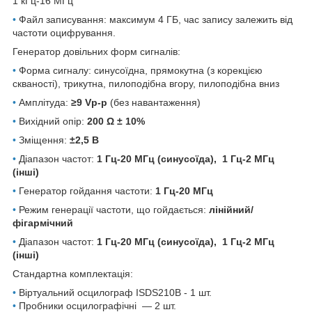
1 кГц-16 МГц
•
Файл записування: максимум 4 ГБ, час запису залежить від
частоти оцифрування.
Генератор довільних форм сигналів:
•
Форма сигналу: синусоїдна, прямокутна (з корекцією
скваності), трикутна, пилоподібна вгору, пилоподібна вниз
•
Амплітуда:
≥9 Vp-p
(без навантаження)
•
Вихідний опір:
200 Ω ± 10%
•
Зміщення:
±2,5 В
•
Діапазон частот:
1 Гц-20 МГц (синусоїда), 1 Гц-2 МГц
(інші)
•
Генератор гойдання частоти:
1 Гц-20 МГц
•
Режим генерації частоти, що гойдається:
лінійний/
фігармічний
•
Діапазон частот:
1 Гц-20 МГц (синусоїда), 1 Гц-2 МГц
(інші)
Стандартна комплектація:
•
Віртуальний осцилограф ISDS210B - 1 шт.
•
Пробники осцилографічні — 2 шт.