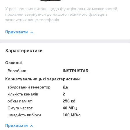
У разі наявних питань щодо функціональних можливостей,
прохання звернутися до нашого технічного фахівця з
зазначених вище телефонів.
Приховати
Характеристики
Основні
Виробник
INSTRUSTAR
Користувальницькі характеристики
вбудований генератор
Да
кількість каналів
2
об'єм пам'яті
256 кб
Смуга частот
40 МГц
швидкість вибірки
100 МВ/с
Приховати