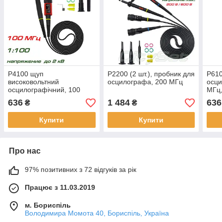
P4100 щуп
P2200 (2 шт.), пробник для
P610
високовольтний
осцилографа, 200 МГц
осци
осцилографічний, 100
МГц,
МГц, ділення: 100:1,
напр
636
1 484
636
₴
₴
напруга: до 2кВ max
Купити
Купити
Про нас
97% позитивних з 72 відгуків за рік
Працює з 11.03.2019
м. Бориспіль
Володимира Момота 40, Бориспіль, Україна