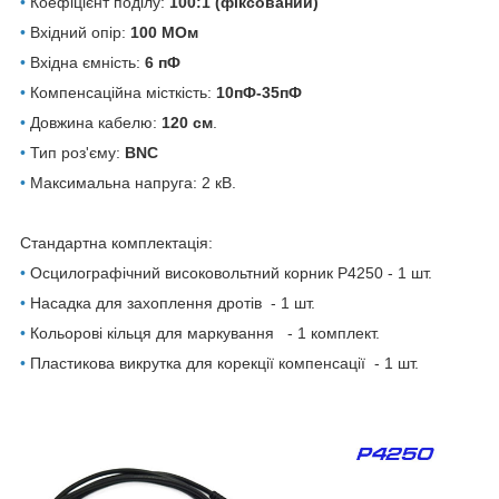
•
Коефіцієнт поділу:
100:1 (фіксований)
•
Вхідний опір:
100 МОм
•
Вхідна ємність:
6 пФ
•
Компенсаційна місткість:
10пФ-35пФ
•
Довжина кабелю:
120 см
.
•
Тип роз'єму:
BNC
•
Максимальна напруга: 2 кВ.
Стандартна комплектація:
•
Осцилографічний високовольтний корник P4250 - 1 шт.
•
Насадка для захоплення дротів - 1 шт.
•
Кольорові кільця для маркування - 1 комплект.
•
Пластикова викрутка для корекції компенсації - 1 шт.