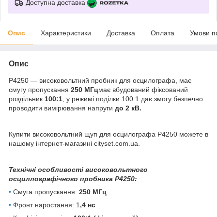
Доступна доставка
Опис
Характеристики
Доставка
Оплата
Умови п
Опис
P4250 — високовольтний пробник для осцилографа, має
смугу пропускання
250 МГц
має вбудований фіксований
роздільник
100:1
, у режимі поділки 100:1 дає змогу безпечно
проводити вимірювання напруги
до 2 кВ.
Купити високовольтний щуп для осцилографа P4250 можете в
нашому інтернет-магазині cityset.com.ua.
Технічні особливості високовольтного
осциллографічного пробника P4250:
•
Смуга пропускання:
250 МГц
•
Фронт наростання: 1
,4 нс