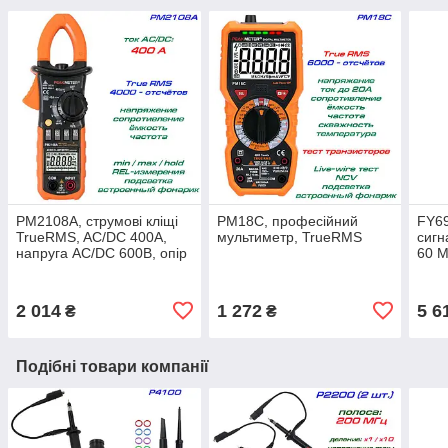
PM2108A, струмові кліщі
PM18С, професійний
FY6
TrueRMS, AC/DC 400A,
мультиметр, TrueRMS
сигн
напруга AC/DC 600В, опір
60 
40МОм, ємність 40мФ,
частота 10кГц,
2 014
1 272
5 6
₴
₴
Подібні товари компанії