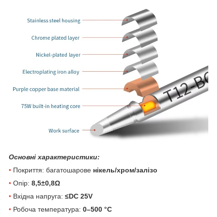
Основні характеристики:
•
Покриття: багатошарове
нікель/хром/залізо
•
Опір:
8,5±0,8Ω
•
Вхідна напруга:
≤DC 25V
•
Робоча температура:
0–500 °C