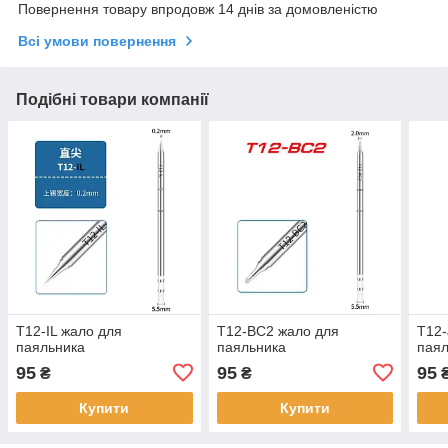
Повернення товару впродовж 14 днів за домовленістю
Всі умови повернення
Подібні товари компанії
T12-IL жало для
T12-BC2 жало для
T12-
паяльника
паяльника
паял
95
95
95
₴
₴
Купити
Купити