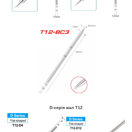
D-серія жал Т12