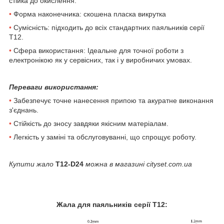
стійка до окислення.
•
Форма наконечника: скошена пласка викрутка
•
Сумісність: підходить до всіх стандартних паяльників серії
T12.
•
Сфера використання: Ідеальне для точної роботи з
електронікою як у сервісних, так і у виробничих умовах.
Переваги використання:
•
Забезпечує точне нанесення припою та акуратне виконання
з'єднань.
•
Стійкість до зносу завдяки якісним матеріалам.
•
Легкість у заміні та обслуговуванні, що спрощує роботу.
Купити жало
T12-D24
можна в магазині cityset.com.ua
Жала для паяльників серії T12: