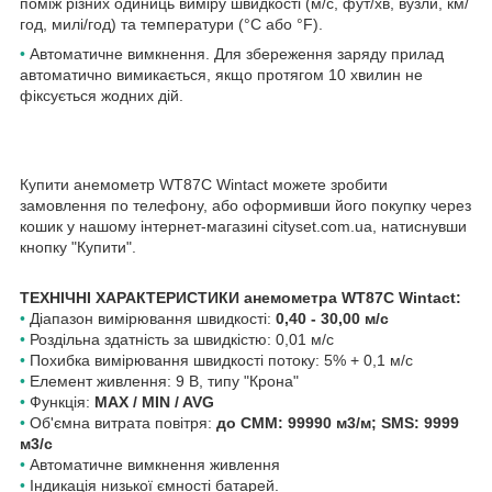
поміж різних одиниць виміру швидкості (м/с, фут/хв, вузли, км/
год, милі/год) та температури (°C або °F).
•
Автоматичне вимкнення. Для збереження заряду прилад
автоматично вимикається, якщо протягом 10 хвилин не
фіксується жодних дій.
Купити анемометр WT87C Wintact можете зробити
замовлення по телефону, або оформивши його покупку через
кошик у нашому інтернет-магазині cityset.com.ua, натиснувши
кнопку "Купити".
ТЕХНІЧНІ ХАРАКТЕРИСТИКИ анемометра WT87C Wintact:
•
Діапазон вимірювання швидкості:
0,40 - 30,00 м/с
•
Роздільна здатність за швидкістю: 0,01 м/с
•
Похибка вимірювання швидкості потоку: 5% + 0,1 м/с
•
Елемент живлення: 9 В, типу "Крона"
•
Функція:
MAX / MIN / AVG
•
Об'ємна витрата повітря:
до СММ: 99990 м3/м; SMS: 9999
м3/с
•
Автоматичне вимкнення живлення
•
Індикація низької ємності батарей.