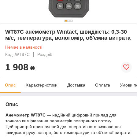
WT87C анемометр Wintact, швидкість: 0,3-30
м/с, температура, вологомір, об'ємна витрата
Немає в наявності
Код: WT87C
Роздріб
1 908
₴
Опис
Характеристики
Доставка
Оплата
Умови п
Опис
Анемометр WT87C
— надійний цифровий прилад для
точного вимірювання параметрів повітряного потоку.
Цей пристрій призначений для оперативного визначення
швидкості руху повітря, його температури та об’ємної витрати.