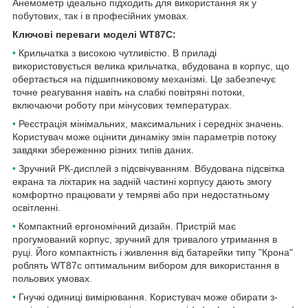
Анемометр ідеально підходить для використання як у
побутових, так і в професійних умовах.
Ключові переваги моделі WT87C:
•
Крильчатка з високою чутливістю. В приладі
використовується велика крильчатка, вбудована в корпус, що
обертається на підшипниковому механізмі. Це забезпечує
точне реагування навіть на слабкі повітряні потоки,
включаючи роботу при мінусових температурах.
•
Реєстрація мінімальних, максимальних і середніх значень.
Користувач може оцінити динаміку змін параметрів потоку
завдяки збереженню різних типів даних.
•
Зручний РК-дисплей з підсвічуванням. Вбудована підсвітка
екрана та ліхтарик на задній частині корпусу дають змогу
комфортно працювати у темряві або при недостатньому
освітленні.
•
Компактний ергономічний дизайн. Пристрій має
прогумований корпус, зручний для тривалого утримання в
руці. Його компактність і живлення від батарейки типу "Крона"
роблять WT87c оптимальним вибором для використання в
польових умовах.
•
Гнучкі одиниці вимірювання. Користувач може обирати з-