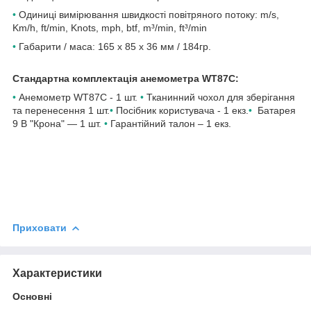
•
Одиниці вимірювання швидкості повітряного потоку: m/s,
Km/h, ft/min, Knots, mph, btf, m³/min, ft³/min
•
Габарити / маса: 165 x 85 x 36 мм / 184гр.
Стандартна комплектація анемометра WT87C:
•
Анемометр WT87C - 1 шт.
•
Тканинний чохол для зберігання
та перенесення 1 шт.
•
Посібник користувача - 1 екз.
•
Батарея
9 В "Крона" — 1 шт.
•
Гарантійний талон – 1 екз.
Приховати
Характеристики
Основні