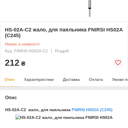
HS-02A-C2 жало, для паяльника FNIRSI HS02A
(С245)
Немає в наявності
Код: FNIRSI-HS02A-C2
Роздріб
212
₴
Опис
Характеристики
Доставка
Оплата
Умови п
Опис
HS-02A-C2 жало, для паяльника
FNIRSI HS02A (С245)