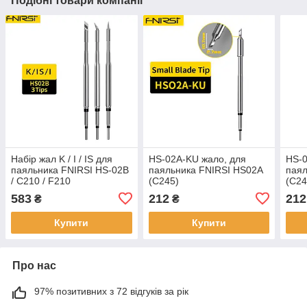
Подібні товари компанії
Набір жал K / I / IS для
HS-02A-KU жало, для
HS-0
паяльника FNIRSI HS-02B
паяльника FNIRSI HS02A
паял
/ C210 / F210
(С245)
(С24
583
212
212
₴
₴
Купити
Купити
Про нас
97% позитивних з 72 відгуків за рік