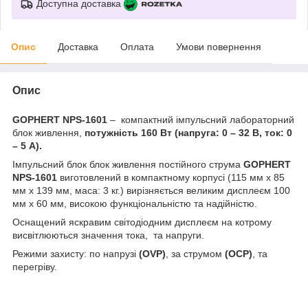
Доступна доставка
Опис
Доставка
Оплата
Умови повернення
Опис
GOPHERT NPS-1601
– компактний імпульсний лабораторний
блок живлення,
потужність 160 Вт (напруга: 0 – 32 В, ток: 0
– 5 А).
Імпульсний блок блок живлення постійного струма
GOPHERT
NPS-1601
виготовлений в компактному корпусі (
115 мм х 85
мм х 139
мм, маса: 3 кг.) вирізняється великим дисплеєм 100
мм х 60 мм, високою функціональністю та надійністю.
Оснащений яскравим світодіодним дисплеєм на котрому
висвітлюються значення тока, та напруги.
Режими захисту: по напрузі
(OVP)
, за струмом
(OСP)
, та
перегріву.