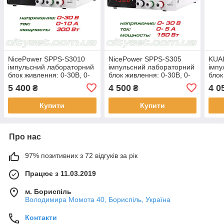
NicePower SPPS-S3010
NicePower SPPS-S305
KUA
імпульсний лабораторний
імпульсний лабораторний
імпу
блок живлення: 0-30В, 0-
блок живлення: 0-30В, 0-
блок
10А
5А
5А
5 400
4 500
4 0
₴
₴
Купити
Купити
Про нас
97% позитивних з 72 відгуків за рік
Працює з 11.03.2019
м. Бориспіль
Володимира Момота 40, Бориспіль, Україна
Контакти