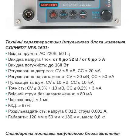
Технічні характеристики імпульсного блока живлення
GOPHERT NPS-1601
:
•
Вхідна пружна: AC 220B, 50 Гц
•
Вихідна напруга / ток:
от 0 до 32 В / от 0 до 5 A
•
Вихідна потужність:
до 160 Вт
•
Регулювання джерела: CV ≤ 5 мВ, CC ≤ 20 мА
•
Регулювання навантаження: CV ≤ 30 мВ, CC ≤ 50 мА
•
Пульсація та шум: CV ≤ 10 мВ, CC ≤ 10 мА
•
Точність: CV ≤ 0,3% + 10 мВ, CC ≤ 0,2% + 3 мА
•
Вхідний струм без навантаження: ≤ 80 мА
•
Час відповіді: ≤ 1 мс
•
ККД: ≥ 87%
•
Роздільназдатність: напруга 0.01В, струм 0.001 А.
•
Габарити:
120 мм х 50 мм х 180
мм, маса: 0,8 кг.
Стандартна поставка імпульсного блока живлення