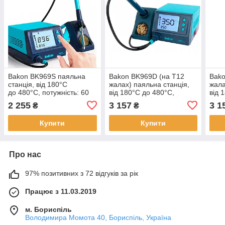
Bakon BK969S паяльна
Bakon BK969D (на T12
Bako
станція, від 180°С
жалах) паяльна станція,
жала
до 480°C, потужність: 60
від 180°С до 480°C,
від 
Вт
потужність: 65 Вт
поту
2 255
3 157
3 1
₴
₴
Купити
Купити
Про нас
97% позитивних з 72 відгуків за рік
Працює з 11.03.2019
м. Бориспіль
Володимира Момота 40, Бориспіль, Україна