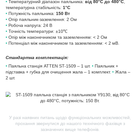
•
Температурний діапазон паяльника:
від 80°С до 480°C
,
температурна стабільність:
1°С
•
Потужність паяльника:
150 Вт
•
Опір паяльник-заземлення: 2 Ом
•
Робоча напруга: 24 В
•
Точність температури: ±10℃
•
Опір між наконечником та заземленням: < 2 Ом
•
Потенціал між наконечником та заземленням: < 2 мВ.
Стандартна комплектація:
•
Паяльна станція ATTEN ST-1509 – 1 шт.
•
Паяльник +
підставка + губка для очищення жала – 1 комплект.
•
Жала –
2 шт.
У разі наявних питань щодо функціональних можливостей,
прохання звернутися до нашого технічного фахівця з
зазначених вище телефонів.