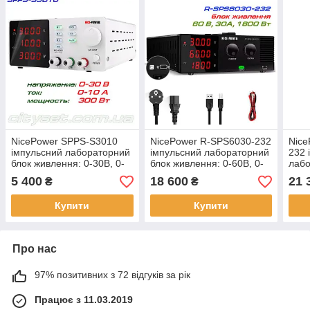
NicePower SPPS-S3010
NicePower R-SPS6030-232
Nice
імпульсний лабораторний
імпульсний лабораторний
232 
блок живлення: 0-30В, 0-
блок живлення: 0-60В, 0-
лабо
10А
30А
живл
5 400
18 600
21 
₴
₴
Купити
Купити
Про нас
97% позитивних з 72 відгуків за рік
Працює з 11.03.2019