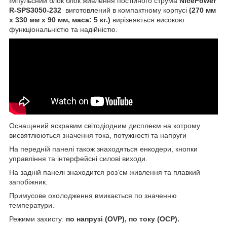
Імпульсний блок блок живлення постійного струма
NicePower
R-SPS3050-232
виготовлений в компактному корпусі
(270 мм
х 330 мм х 90 мм, маса: 5 кг.)
вирізняється високою
функціональністю та надійністю.
Оснащений яскравим світодіодним дисплеєм на котрому
висвятлюються значення тока, потужності та напруги
На передній панелі також знаходяться енкодери, кнопки
управління та інтерфейсні силові виходи.
На задній панелі знаходится роз’єм живлення та плавкий
запобіжник.
Примусове охолодження вмикається по значенню
температури.
Режими захисту:
по напрузі (OVP), по току (OСP).