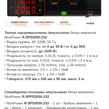
Тенічні характеристики імпульсного
блока живлення
NicePower
R-SPS3050-232
:
•
Вхідна пружна: AC 220B, 50 Гц
•
Вихідна напруга / ток:
от 0 до 30 В / от 0 до 50A
•
Вихідна потужність:
до 1500 Вт
•
Роздільність по напрузі: 0,01 В, точність: ± 0,5% + 1 е.м.р.
•
Роздільність по току: 0,01А, точність: ± 0,5% + 2 е.м.р.
•
Пульсація напруги: ≤ 50 mVrms, току: ≤ 50 mArms
•
Вплив по живленню: CV <
± 1% + 5мВ
•
Вплив по нагрузці:
CV <
± 1% + 5мВ
•
Габарити:
270 мм х 330 мм х 90
мм, маса: 5 кг.
Стандартна поставка імпульсного
блока живлення
NicePower
R-SPPS3050-232
:
•
NicePower
R-SPS3050-232
– 1 шт.
•
Кабель живлення – 1
шт.
•
Щупи – 1 копмлект.
•
Керівництво користувача – 1 экз.