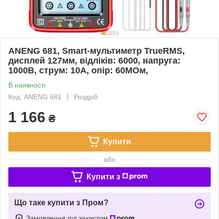
ANENG 681, Smart-мультиметр TrueRMS,
дисплей 127мм, відліків: 6000, напруга:
1000В, струм: 10А, опір: 60MОм,
В наявності
Код: ANENG 681
Роздріб
1 166
₴
Купити
або
Купити з
Що таке купити з Пром?
Замовлення під захистом