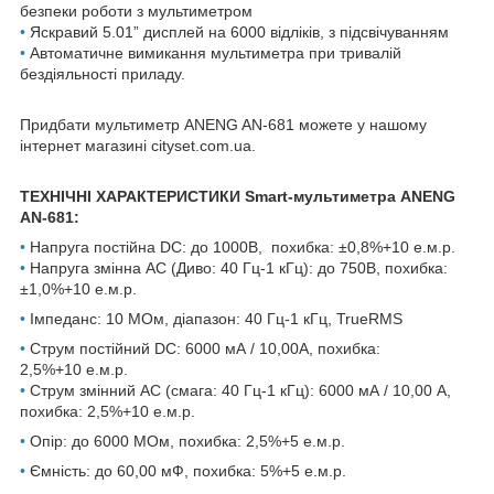
безпеки роботи з мультиметром
•
Яскравий 5.01” дисплей на 6000 відліків, з підсвічуванням
•
Автоматичне вимикання мультиметра при тривалій
бездіяльності приладу.
Придбати мультиметр ANENG AN-681 можете у нашому
інтернет магазині cityset.com.ua.
ТЕХНІЧНІ ХАРАКТЕРИСТИКИ Smart-мультиметра ANENG
AN-681:
•
Напруга постійна DC: до 1000В, похибка: ±0,8%+10 е.м.р.
•
Напруга змінна AC (Диво: 40 Гц-1 кГц): до 750В, похибка:
±1,0%+10 е.м.р.
•
Імпеданс: 10 МОм, діапазон: 40 Гц-1 кГц, TrueRMS
•
Струм постійний DC: 6000 мА / 10,00А, похибка:
2,5%+10 е.м.р.
•
Струм змінний АС (смага: 40 Гц-1 кГц): 6000 мА / 10,00 А,
похибка:
2,5%+10 е.м.р.
•
Опір: до 6000 MОм, похибка:
2,5%+5 е.м.р.
•
Ємність: до 60,00 мФ, похибка: 5%+5 е.м.р.