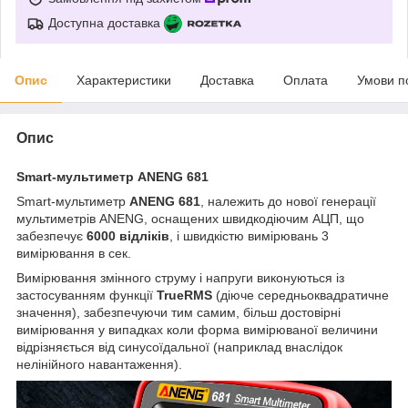
Доступна доставка
Опис
Характеристики
Доставка
Оплата
Умови п
Опис
Smart-мультиметр ANENG 681
Smart-мультиметр
ANENG 681
, належить до нової генерації
мультиметрів ANENG, оснащених швидкодіючим АЦП, що
забезпечує
6000 відліків
, і швидкістю вимірювань 3
вимірювання в сек.
Вимірювання змінного струму і напруги виконуються із
застосуванням функції
TrueRMS
(діюче середньоквадратичне
значення), забезпечуючи тим самим, більш достовірні
вимірювання у випадках коли форма вимірюваної величини
відрізняється від синусоїдальної (наприклад внаслідок
нелінійного навантаження).