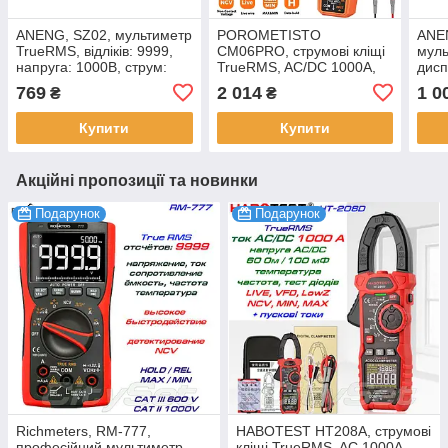
ANENG, SZ02, мультиметр
POROMETISTO
ANE
TrueRMS, відліків: 9999,
CM06PRO, струмові кліщі
муль
напруга: 1000В, струм:
TrueRMS, AC/DC 1000A,
диспл
10А, опір: 100MОм,
напруга AC / DC
6000
769
2 014
1 0
₴
₴
ёмність: 100 мФ,
750/1000В, опір: 60 МОм,
стру
ємність: 100мФ, частота:
Купити
Купити
до 10
Акційні пропозиції та новинки
Подарунок
Подарунок
Richmeters, RM-777,
HABOTEST HT208A, струмові
професійний мультиметр
кліщі TrueRMS, AC 1000A,