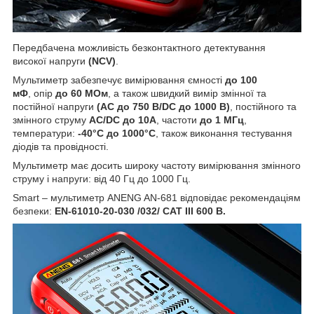
Передбачена можливість безконтактного детектування
високої напруги
(NCV)
.
Мультиметр забезпечує вимірювання ємності
до 100
мФ
, опір
до 60 МОм
, а також швидкий вимір змінної та
постійної напруги
(AC до 750 В/DC до 1000 В)
, постійного та
змінного струму
AC/DC до 10А
, частоти
до 1 МГц
,
температури:
-40°C до 1000°C
, також виконання тестування
діодів та провідності.
Мультиметр має досить широку частоту вимірювання змінного
струму і напруги: від 40 Гц до 1000 Гц.
Smart – мультиметр ANENG AN-681 відповідає рекомендаціям
безпеки:
EN-61010-20-030 /032/ CAT III 600 В.