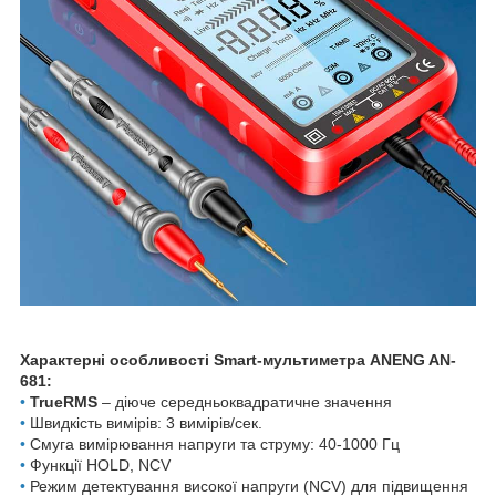
Характерні особливості Smart-мультиметра ANENG AN-
681:
•
TrueRMS
– діюче середньоквадратичне значення
•
Швидкість вимірів: 3 вимірів/сек.
•
Смуга вимірювання напруги та струму: 40-1000 Гц
•
Функції HOLD, NCV
•
Режим детектування високої напруги (NCV) для підвищення