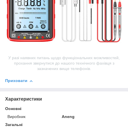
У разі наявних питань щодо функціональних можливостей,
прохання звернутися до нашого технічного фахівця з
зазначених вище телефонів.
Приховати
Характеристики
Основні
Виробник
Aneng
Загальні