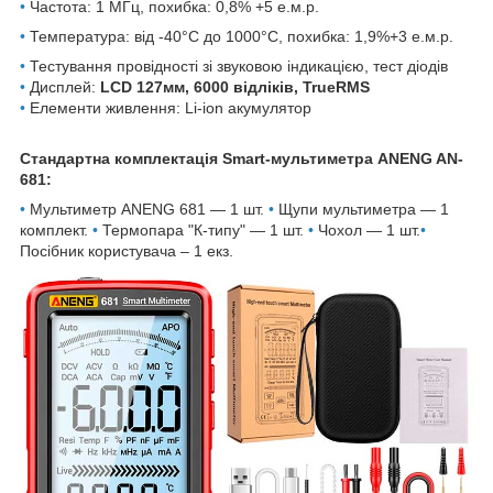
•
Частота: 1 МГц, похибка: 0,8% +5 е.м.р.
•
Температура: від -40°C до 1000°C, похибка: 1,9%+3 е.м.р.
•
Тестування провідності зі звуковою індикацією, тест діодів
•
Дисплей:
LCD 127мм, 6000 відліків, TrueRMS
•
Елементи живлення: Li-ion акумулятор
Стандартна комплектація Smart-мультиметра ANENG AN-
681:
•
Мультиметр ANENG 681 — 1 шт.
•
Щупи мультиметра — 1
комплект.
•
Термопара "К-типу" — 1 шт.
•
Чохол — 1 шт.
•
Посібник користувача – 1 екз.