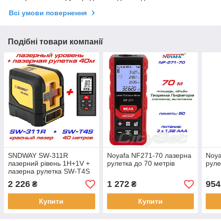
Всі умови повернення
Подібні товари компанії
SNDWAY SW-311R
Noyafa NF271-70 лазерна
Noya
лазерний рівень 1H+1V +
рулетка до 70 метрів
руле
лазерна рулетка SW-T4S
2 226
1 272
954
₴
₴
Купити
Купити