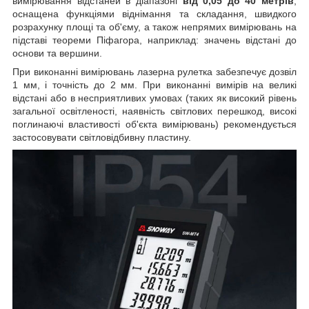
вимірювання відстаней в діапазоні
від 0,05 до 40 метрів
,
оснащена функціями віднімання та складання, швидкого
розрахунку площі та об'єму, а також непрямих вимірювань на
підставі теореми Піфагора, наприклад: значень відстані до
основи та вершини.
При виконанні вимірювань лазерна рулетка забезпечує дозвіл
1 мм, і точність до 2 мм. При виконанні вимірів на великі
відстані або в несприятливих умовах (таких як високий рівень
загальної освітленості, наявність світлових перешкод, високі
поглинаючі властивості об'єкта вимірювань) рекомендується
застосовувати світловідбивну пластину.