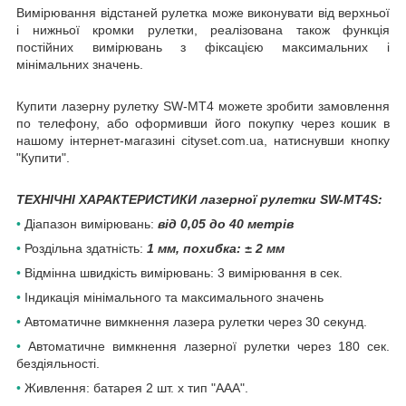
Вимірювання відстаней рулетка може виконувати від верхньої
і нижньої кромки рулетки, реалізована також функція
постійних вимірювань з фіксацією максимальних і
мінімальних значень.
Купити лазерну рулетку SW-MT4 можете зробити замовлення
по телефону, або оформивши його покупку через кошик в
нашому інтернет-магазині cityset.com.ua, натиснувши кнопку
"Купити".
ТЕХНІЧНІ ХАРАКТЕРИСТИКИ лазерної рулетки SW-MT4S:
•
Діапазон вимірювань:
від 0,05 до 40 метрів
•
Роздільна здатність:
1 мм, похибка: ± 2 мм
•
Відмінна швидкість вимірювань: 3 вимірювання в сек.
•
Індикація мінімального та максимального значень
•
Автоматичне вимкнення лазера рулетки через 30 секунд.
•
Автоматичне вимкнення лазерної рулетки через 180 сек.
бездіяльності.
•
Живлення: батарея 2 шт. x тип "ААА".