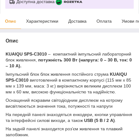
Доступна доставка
Опис
Характеристики
Доставка
Оплата
Умови п
Опис
KUAIQU SPS-C3010
– компактний імпульсний лабораторний
блок живлення,
потужність 300 Вт (напруга: 0 – 30 В, ток: 0
– 10 А).
Імпульсний блок блок живлення постійного струма
KUAIQU
SPS-C3010
виготовлений в компактному корпусі (
115 мм х 85
мм х 139
мм, маса: 3 кг.) вирізняється великим дисплеєм 100
мм х 60 мм, високою функціональністю та надійністю.
Оснащений яскравим світодіодним дисплеєм на котрому
висвітлюються значення тока, потужності та напруги
На передній панелі знаходяться енкодери, кнопки управління
та інтерфейсні силові виходи, а також
USB (5 В / 2 А)
.
На задній панелі знаходится роз’єм живлення та плавкий
запобіжник.