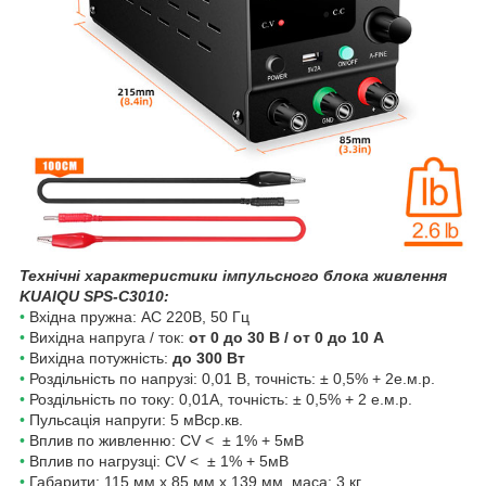
Технічні характеристики імпульсного блока живлення
KUAIQU SPS-C3010:
•
Вхідна пружна: AC 220B, 50 Гц
•
Вихідна напруга / ток:
от 0 до 30 В / от 0 до 10 A
•
Вихідна потужність:
до 300 Вт
•
Роздільність по напрузі: 0,01 В, точність: ± 0,5% + 2е.м.р.
•
Роздільність по току: 0,01А, точність: ± 0,5% + 2 е.м.р.
•
Пульсація напруги: 5 мВср.кв.
•
Вплив по живленню: CV <
± 1% + 5мВ
•
Вплив по нагрузці:
CV <
± 1% + 5мВ
•
Габарити:
115 мм х 85 мм х 139
мм, маса: 3 кг.