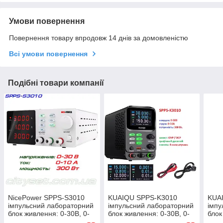
Умови повернення
Повернення товару впродовж 14 днів за домовленістю
Всі умови повернення
Подібні товари компанії
NicePower SPPS-S3010
KUAIQU SPPS-K3010
KUA
імпульсний лабораторний
імпульсний лабораторний
імпу
блок живлення: 0-30В, 0-
блок живлення: 0-30В, 0-
блок
10А
10А, графічний дисплей
10А,