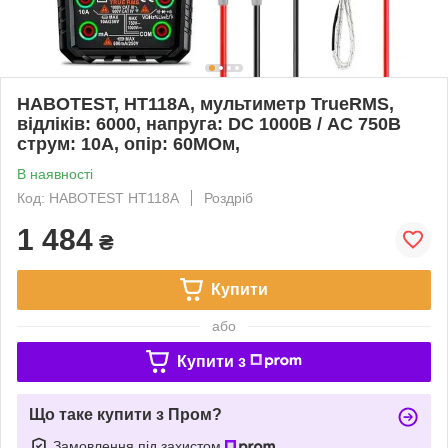
HABOTEST, HT118A, мультиметр TrueRMS,
відліків: 6000, напруга: DC 1000В / AC 750В
струм: 10А, опір: 60МОм,
В наявності
Код: HABOTEST HT118A
Роздріб
1 484
₴
Купити
або
Купити з
Що таке купити з Пром?
Замовлення під захистом