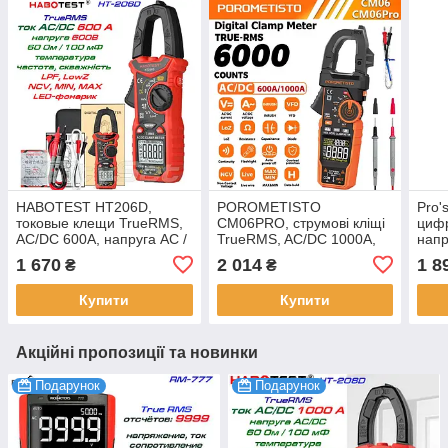
HABOTEST HT206D,
POROMETISTO
Pro'
токовые клещи TrueRMS,
CM06PRO, струмові кліщі
цифр
AC/DC 600A, напруга AC /
TrueRMS, AC/DC 1000A,
напр
DC 600В, опір: 60 МОм,
напруга AC / DC
опір
1 670
2 014
1 8
₴
₴
ємність: 100мФ,
750/1000В, опір: 60 МОм,
мФ, 
ємність: 100мФ, частота:
до 2
Купити
Купити
до 10
Акційні пропозиції та новинки
Подарунок
Подарунок