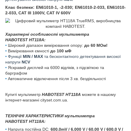
Клас безпеки: EN61010-1, -2-030; EN61010-2-033, EN61010-
2-033, CAT III 1000V, CAT IV 600V
Характерні особливості мультиметра
HABOTEST HT118A
:
•
Широкий діапазон вимірювання опору:
до 60 MОм!
•
Вимірювання ємності
до 100 мФ
•
Функції
MIN / MAX
та бесконтактного детектування високої
напруги
NCV
•
Яскравий дисплей на 6000 відліків, з підсвіткою та
барграфом
•
Автоматичне відключення після 3 хв. бездіяльності
Купиті мультиметр
HABOTEST HT118A
можете в нашому
інтернет-магазині cityset.com.ua.
ТЕХНІЧНІ ХАРАКТЕРИСТИКИ мультиметра
HABOTEST HT118A:
•
Напруга постійна DC:
600.0mV / 6.000 V / 60.00 V / 600.0 V /