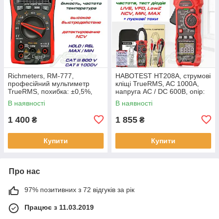
Richmeters, RM-777,
HABOTEST HT208A, струмові
професійний мультиметр
кліщі TrueRMS, AC 1000A,
TrueRMS, похибка: ±0,5%,
напруга AC / DC 600В, опір:
відліків: 9999, напруга:
60МОм, ємність:100мФ,
В наявності
В наявності
1000В/750В, опір:
частота:
1 400
1 855
₴
₴
Купити
Купити
Про нас
97% позитивних з 72 відгуків за рік
Працює з 11.03.2019