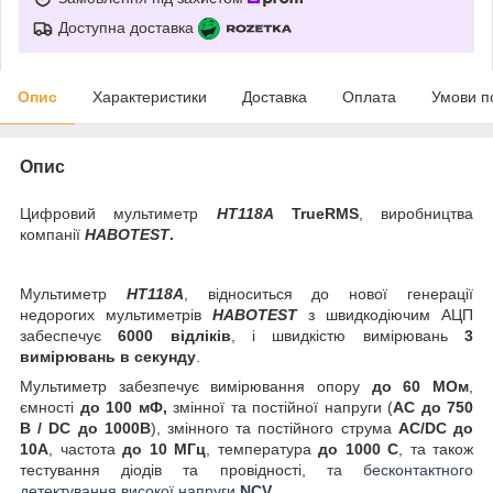
Доступна доставка
Опис
Характеристики
Доставка
Оплата
Умови п
Опис
Цифровий мультиметр
HT118A
TrueRMS
, виробництва
компанії
HABOTEST
.
Мультиметр
HT118A
, відноситься до нової генерації
недорогих мультиметрів
HABOTEST
з швидкодіючим АЦП
забеспечує
6000 відліків
, і швидкістю вимірювань
3
вимірювань в секунду
.
Мультиметр забезпечує вимірювання опору
до 60 МОм
,
ємності
до 100 мФ,
змінної та постійної напруги (
AC до 750
В / DC до 1000В
), змінного та постійного струма
AC/DC до
10А
, частота
до 10 МГц
,
температура
до 1000 С
, та також
тестування діодів та провідності,
та бесконтактного
детектування високої напруги
NCV.