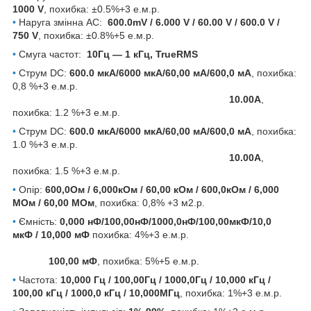
1000 V
, похибка: ±0.5%+3 е.м.р.
•
Наруга змінна AC:
600.0mV / 6.000 V / 60.00 V / 600.0 V /
750 V
, похибка: ±0.8%+5 е.м.р.
•
Смуга частот:
10Гц — 1 кГц, TrueRMS
•
Струм DC:
600.0 мкA/6000 мкA/60,00 мA/600,0 мА
, похибка:
0,8 %+3 е.м.р.
10.00A
,
похибка: 1.2 %+3 е.м.р.
•
Струм DC:
600.0 мкA/6000 мкA/60,00 мA/600,0 мА
, похибка:
1.0 %+3 е.м.р.
10.00A
,
похибка: 1.5 %+3 е.м.р.
•
Опір:
600,0Ом / 6,000кОм / 60,00 кОм / 600,0кОм
/ 6,000
MОм
/ 60,00 MОм
, похибка: 0,8% +3 м2.р.
•
Ємність:
0,000 нФ/100,00нФ/1000,0нФ/100,00мкФ/10,0
мкФ / 10,000 мФ
похибка: 4%+3 е.м.р.
100,00 мФ
, похибка: 5%+5 е.м.р.
•
Частота:
10,000 Гц / 100,00Гц / 1000,0Гц / 10,000 кГц /
100,00 кГц / 1000,0 кГц / 10,000МГц
, похибка: 1%+3 е.м.р.