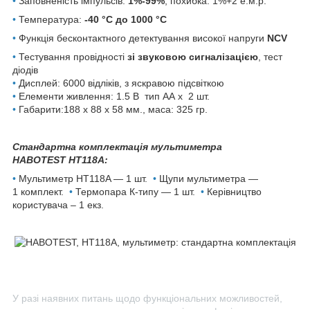
•
Заповненість імпульсів:
1%-99%
, похибка: 1%+2 е.м.р.
•
Температура:
-40 °C до 1000 °C
•
Функція бесконтактного детектування високої напруги
NCV
•
Тестування провідності
зі звуковою сигналізацією
, тест
діодів
•
Дисплей: 6000 відліків, з яскравою підсвіткою
•
Елементи живлення: 1.5 В тип АA х 2 шт.
•
Габарити:188 х 88 х 58 мм., маса: 325 гр.
Стандартна комплектація мультиметра
HABOTEST HT118A:
•
Мультиметр HT118A — 1 шт.
•
Щупи мультиметра —
1 комплект.
•
Термопара К-типу — 1 шт.
•
Керівництво
користувача – 1 екз.
У разі наявних питань щодо функціональних можливостей,