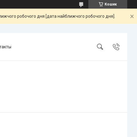
Кошик
ближчого робочого дня [дата найближчого робочого дня].
такты