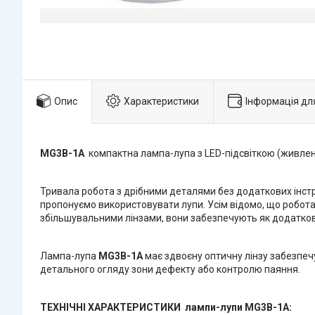
Опис
Характеристики
Інформація дл
MG3B-1A
компактна лампа-лупа з LED-підсвіткою (живлен
Тривала робота з дрібними деталями без додаткових інст
пропонуємо використовувати лупи. Усім відомо, що робо
збільшувальними лінзами, вони забезпечують як додаткове 
Лампа-лупа
MG3B-1A
має здвоєну оптичну лінзу забезпечу
детального огляду зони дефекту або контролю паяння.
ТЕХНІЧНІ ХАРАКТЕРИСТИКИ лампи-лупи
MG3B-1A
: