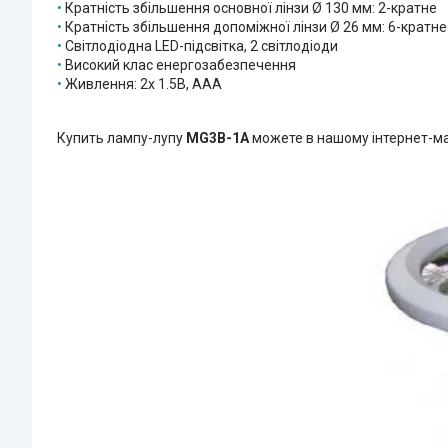
•
Кратність збільшення основної лінзи Ø 130 мм: 2-кратне
•
Кратність збільшення допоміжної лінзи Ø 26 мм: 6-кратне
•
Світлодіодна
LED-підсвітка, 2 світлодіоди
•
Високий клас енергозабезпечення
•
Живлення: 2х 1.5В, ААА
Купить лампу-лупу
MG3B-1A
можете в нашому інтернет-маг