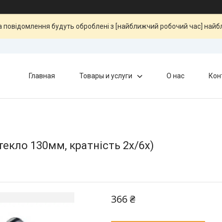
та повідомлення будуть оброблені з [найближчий робочий час] най
Главная
Товары и услуги
О нас
Кон
екло 130мм, кратність 2х/6х)
366 ₴