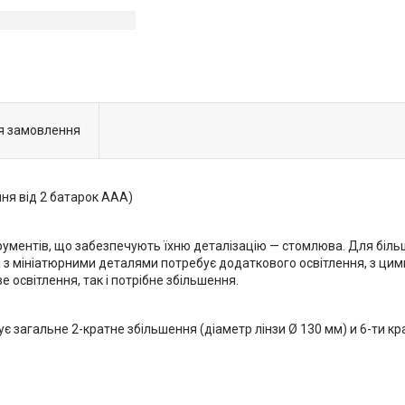
я замовлення
ня від 2 батарок ААА)
рументів, що забезпечують їхню деталізацію — стомлюва. Для біл
та з мініатюрними деталями потребує додаткового освітлення, з 
освітлення, так і потрібне збільшення.
є загальне 2-кратне збільшення (діаметр лінзи Ø 130 мм) и 6-ти кр