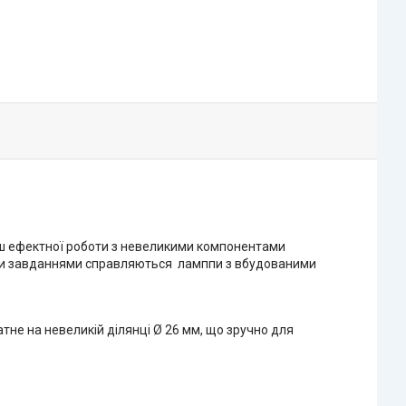
ьш ефектної роботи з невеликими компонентами
цими завданнями справляються ламппи з вбудованими
атне на невеликій ділянці Ø 26 мм, що зручно для