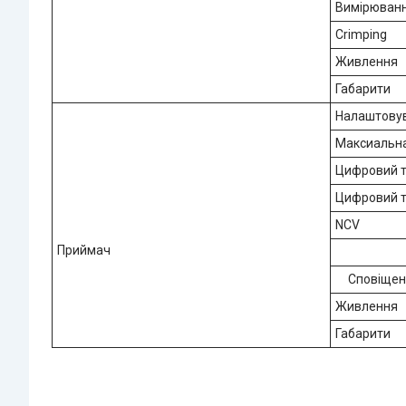
Вимірюванн
Crimping
Живлення
Габарити
Налаштовув
Максиальна
Цифровий т
Цифровий т
NCV
Приймач
Сповіщен
Живлення
Габарити