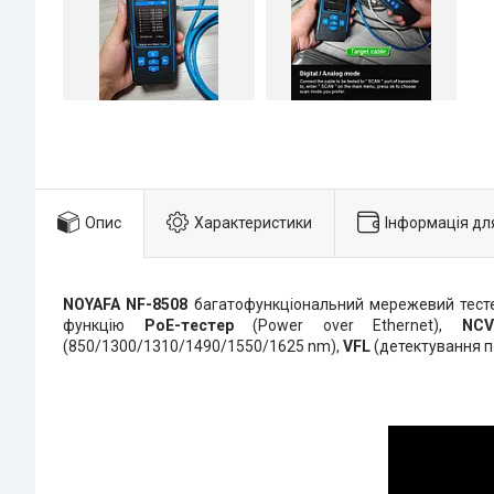
Опис
Характеристики
Інформація дл
NOYAFA NF-8508
багатофункціональний мережевий тесте
функцію
PoE-тестер
(Power over Ethernet),
N
(850/1300/1310/1490/1550/1625 nm),
VFL
(детектування 