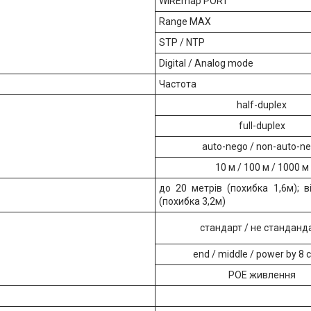
WIREmap PORT
Range MAX
STP / NTP
Digital / Analog mode
Частота
half-duplex
full-duplex
auto-nego / non-auto-n
10 м / 100 м / 1000 м
до 20 метрів (похибка 1,6м); в
(похибка 3,2м)
стандарт / не станданд
end / middle / power by 8 
POE живлення