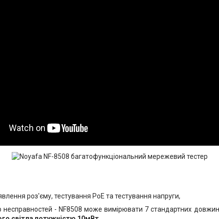
влення роз'єму, тестування PoE та тестування напруги,
р несправностей - NF8508 може вимірювати 7 стандартних довжин
ого світла потужністю 10мВт