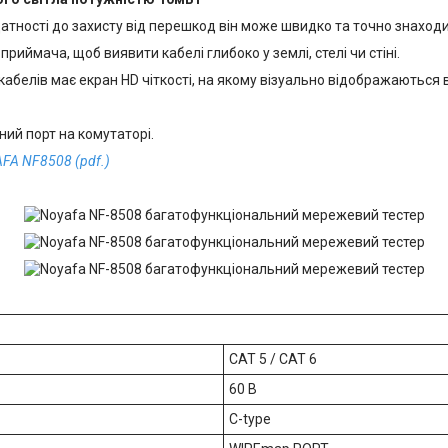
атності до захисту від перешкод він може швидко та точно знаходити
риймача, щоб виявити кабелі глибоко у землі, стелі чи стіні.
 кабелів має екран HD чіткості, на якому візуально відображаються 
ний порт на комутаторі.
FA NF8508 (pdf.)
CAT 5 / CAT 6
60 В
С-type