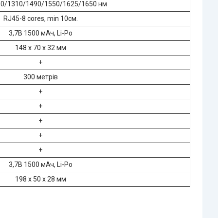
0/1310/1490/1550/1625/1650 нм
RJ45-8 cores, min 10см.
3,7В 1500 мАч, Li-Po
148 х 70 х 32 мм
+
300 метрів
+
+
+
+
+
3,7В 1500 мАч, Li-Po
198 х 50 х 28 мм