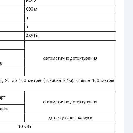
RJ45
600 м
+
+
455 Гц
автоматичне детектування
ego
ід 20 до 100 метрів (похибка 2,4м); більше 100 метрів
арт
автоматичне детектування
cores
детектування напруги
10 мВт