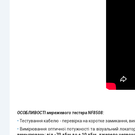
ОСОБЛИВОСТІ мережевого тестера NF8508:
•
Тестування кабелю - перевірка на коротке замикання, вия
•
Вимірювання оптичної потужності та візуальний локато
вимырювань: від -70 дБм до + 10 дБм, джерело червон