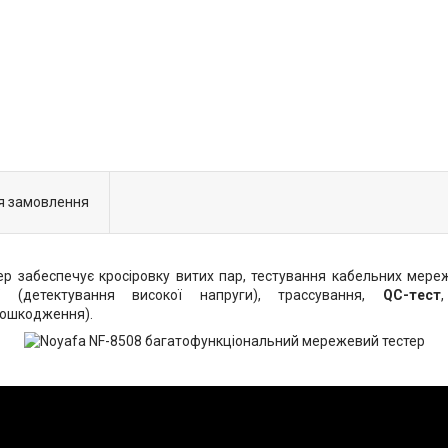
я замовлення
р забеспечує кросіровку витих пар, тестування кабельних мереж
CV
(детектування високої напруги), трассування,
QC-тест
пошкодження).