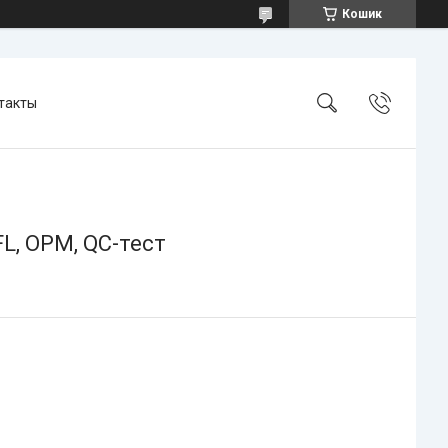
Кошик
такты
L, OPM, QC-тест