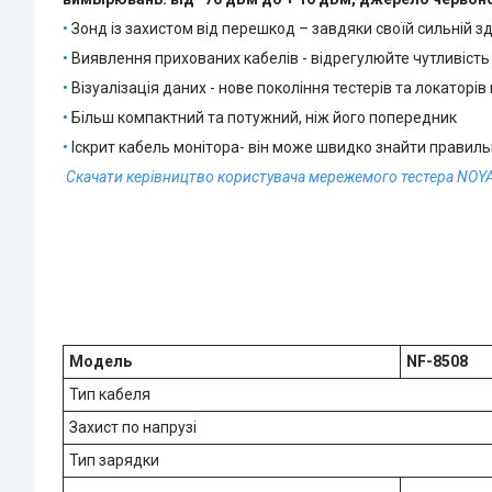
•
Зонд із захистом від перешкод – завдяки своїй сильній зд
•
Виявлення прихованих кабелів - відрегулюйте чутливість п
•
Візуалізація даних - нове покоління тестерів та локаторів
•
Більш компактний та потужний, ніж його попередник
•
Іскрит кабель монітора- він може швидко знайти правиль
Скачати керівництво користувача мережемого тестера NOYA
Модель
NF-8508
Тип кабеля
Захист по напрузі
Тип зарядки