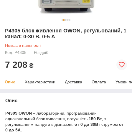
P4305 блок живлення OWON, регульований, 1
канал: 0-30 В, 0-5 А
Немає в наявності
Код: P4305
Роздріб
7 208
₴
Опис
Характеристики
Доставка
Оплата
Умови п
Опис
P4305 OWON
– лабораторний, програмований
одноканальний блок живлення, потужність
150 Вт
, з
регулюванням напруги в діапазоні:
от 0 до 30В
і струмом
от
0 до 5А.