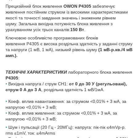
Прецизійний блок живлення
OWON
P4305
забезпечує
живлення постійним струмом із високими характеристиками
якості та точності завдання значень і зниженим рівнем
шуму. Загальна вихідна потужність блока живлення з
урахуванням усіх трьох каналів:
150 Вт
.
Ключовою особливістю програмованих блоків
живлення P4305 є висока роздільна здатність у заданні струму
та напруги (1 мВ, 1 мА), низький рівень шуму
(1 мВ-р.кв./4 мВ
амп.).
ТЕХНІЧНІ ХАРАКТЕРИСТИКИ
лабораторного блока живлення
P4305
:
•
Вихідна напруга / струм CH1:
от 0 до 30 У (регульовані),
струм 0 А до 3 А
, роздільна здатність 1 мВ/1мА.
•
Коеф. вплив навантаження: за струмом <0,01% + 3 мА, за
напругою <0,01% + 3 мВ;
•
Коеф. вплив живлення: за струмом <0,01% + 3 мА, за
напругою <0,01% + 3 мВ;
•
Шум і пульсації (20 Гц - 20MГц): напруга: пік-пік ≤4mVp-p.
rms ≤1mV, ток: ≤4mArms