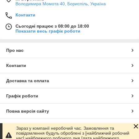
Володимира Момота 40, Бориспіль, Україна
Контакти
Сьогодні працює з 08:00 до 18:00
Показати весь графік роботи
Про нас
Контакти
Доставка та оплата
Графік роботи
Повна версія сайту
Сайт створено на маркетплейсі
Prom.ua
Зараз у компанії неробочий час. Замовлення та
повідомлення будуть оброблені з [найближчий робочий
час] найближчого робочого дня [дата найближчого