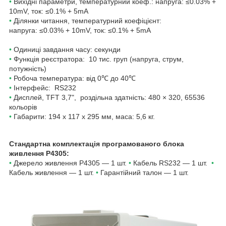
•
Вихідні параметри, температурний коеф.: напруга: ≤0.03% +
10mV, ток: ≤0.1% + 5mA
•
Ділянки читання, температурний коефіцієнт:
напруга: ≤0.03% + 10mV, ток: ≤0.1% + 5mA
•
Одиниці завдання часу: секунди
•
Функція реєстратора: 10 тис. груп (напруга, струм,
потужність)
•
Робоча температура: від 0
℃
до 40℃
•
Інтерфейс: RS232
•
Дисплей,
TFT 3,7", роздільна здатність: 480 × 320, 65536
кольорів
•
Габарити: 194 x 117 x 295 мм, маса: 5,6 кг.
Стандартна комплектація програмованого блока
живлення
P4305
:
•
Джерело живлення P4305 — 1 шт.
•
Кабель RS232 — 1 шт.
•
Кабель живлення — 1 шт.
•
Гарантійний талон — 1 шт.