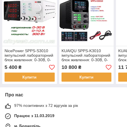
NicePower SPPS-S3010
KUAIQU SPPS-K3010
KUA
імпульсний лабораторний
імпульсний лабораторний
імпу
блок живлення: 0-30В, 0-
блок живлення: 0-30В, 0-
блок
10А
10А, графічний дисплей
10А,
5 400
10 800
11 
₴
₴
USB
Купити
Купити
Про нас
97% позитивних з 72 відгуків за рік
Працює з 11.03.2019
м. Бориспіль