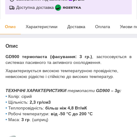
Доступна доставка
Опис
Характеристики
Доставка
Оплата
Умови п
Опис
GD900 термопаста (фасування: 3 гр.)
, застосовується в
системах пасивного та активного охолодження.
Характеризується високою температурною провідністю,
невисокою рідкістю і стійкістю до високих температур.
ТЕХНІЧНІ ХАРАКТЕРИСТИКИ
термопасти
GD900 – 3g:
•
Колір: сірий
•
Щільність:
2,3 гр/см3
•
Теплопровідність:
більш ніж 4,8 Вт/мК
•
Робочі температури:
від -50 °C до 200 °C
•
Маса:
3 гр
. (шприц)