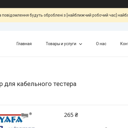
та повідомлення будуть оброблені з [найближчий робочий час] най
Главная
Товары и услуги
О нас
Кон
 для кабельного тестера
265 ₴