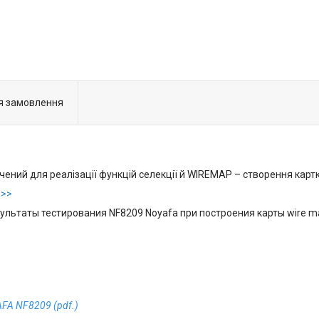
я замовлення
чений для реалізації функцій селекції й WIREMAP – створення карт
 >>
FA NF8209 (pdf.)