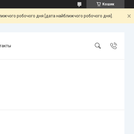
Кошик
ближчого робочого дня [дата найближчого робочого дня].
такты