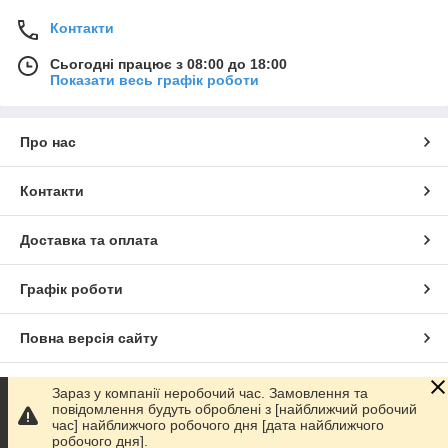
Контакти
Сьогодні працює з 08:00 до 18:00
Показати весь графік роботи
Про нас
Контакти
Доставка та оплата
Графік роботи
Повна версія сайту
Сайт створено на маркетплейсі
Prom.ua
Зараз у компанії неробочий час. Замовлення та
повідомлення будуть оброблені з [найближчий робочий
час] найближчого робочого дня [дата найближчого
Політика конфіденційності
робочого дня].