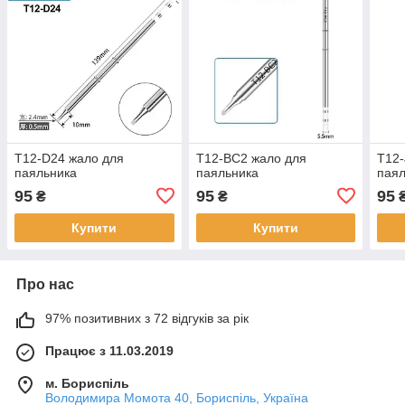
T12-D24 жало для
T12-BC2 жало для
T12-
паяльника
паяльника
паял
95
95
95
₴
₴
Купити
Купити
Про нас
97% позитивних з 72 відгуків за рік
Працює з 11.03.2019
м. Бориспіль
Володимира Момота 40, Бориспіль, Україна