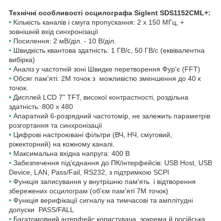
Технічні особливості осцилографа Siglent SDS1152CML+:
•
Кількість каналів і смуга пропускання: 2 x 150 МГц, +
зовнішній вхід синхронізації
•
Посилення: 2 мВ/діл. - 10 В/діл.
•
Швидкість квантова здатність: 1 ГВ/с, 50 ГВ/с (еквівалентна
вибірка)
•
Аналіз у частотній зоні Швидке перетворення Фур'є (FFT)
•
Обсяг пам'яті: 2М точок з можливістю зменшення до 40 к
точок.
•
Дисплей LCD 7" TFT, високої контрастності, роздільна
здатність: 800 х 480
•
Апаратний 6-розрядний частотомір, не залежить параметрів
розгортання та синхронізації
•
Цифрові настроювані фільтри (ВЧ, НЧ, смуговий,
ріжекторний) на кожному каналі.
•
Максимальна вхідна напруга: 400 В
•
Забезпечення під'єднання до ПК/інтерфейсів: USB Host, USB
Device, LAN, Pass/Fail, RS232, з підтримкою SCPI
•
Функція записування у внутрішню пам'ять і відтворення
збережених осцилограм (об'єм пам'яті 7М точок)
•
Функція верифікації сигналу на тимчасові та амплітудні
допуски PASS/FALL
•
Багатомовний інтерфейс користувача, зокрема й російська.