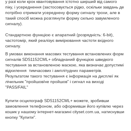
у разі коли крок квантовування істотно ширший від самого
піку, і усереднення (застосовується рідко, оскільки завдань де
потрібно отримати усереднену форму сигналу трохи, але в
такий спосіб можна розглянути форму сильно завумленого
сигналу).
Стандартною функцією є апаратний (розрядність: 6-bit),
частотомір, який реалізує вимірювання частоти вхідного
сигналу.
В умовах виконання масових тестування встановлених форм
сигналів SDS1152CML+ обладнаний функцією швидкого
тестування за встановленою маскою, яка визначає допустимі
відхилення тимчасових і амплітудних параметрів.
Результатом такого тестування є інформація на дисплеї як
лічильник "пройшов/не пройшов" і сигнал на виході
"PASS/FAIL"
Купити осцилограф SDS1152CML+ можете, зробивши
замовлення телефоном, або оформивши його купівлю через
кошик у нашому інтернет-магазині cityset.com.ua, натиснувши
кнопку "Купити".