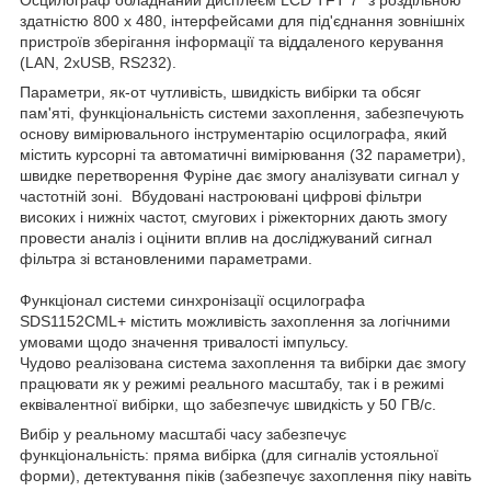
здатністю 800 х 480, інтерфейсами для під'єднання зовнішніх
пристроїв зберігання інформації та віддаленого керування
(LAN, 2хUSB, RS232).
Параметри, як-от чутливість, швидкість вибірки та обсяг
пам'яті, функціональність системи захоплення, забезпечують
основу вимірювального інструментарію осцилографа, який
містить курсорні та автоматичні вимірювання (32 параметри),
швидке перетворення Фуріне дає змогу аналізувати сигнал у
частотній зоні. Вбудовані настроювані цифрові фільтри
високих і нижніх частот, смугових і ріжекторних дають змогу
провести аналіз і оцінити вплив на досліджуваний сигнал
фільтра зі встановленими параметрами.
Функціонал системи синхронізації осцилографа
SDS1152CML+ містить можливість захоплення за логічними
умовами щодо значення тривалості імпульсу.
Чудово реалізована система захоплення та вибірки дає змогу
працювати як у режимі реального масштабу, так і в режимі
еквівалентної вибірки, що забезпечує швидкість у 50 ГВ/с.
Вибір у реальному масштабі часу забезпечує
функціональність: пряма вибірка (для сигналів устояльної
форми), детектування піків (забезпечує захоплення піку навіть