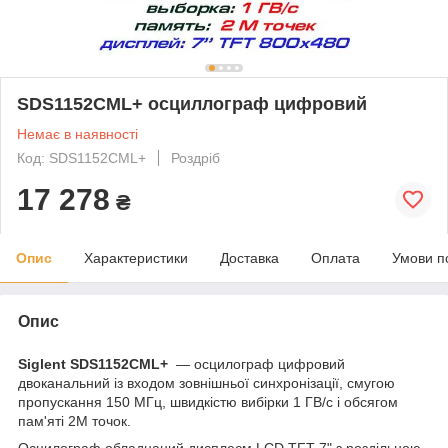
SDS1152CML+ осциллограф цифровий
Немає в наявності
Код: SDS1152CML+
Роздріб
17 278
₴
Опис
Характеристики
Доставка
Оплата
Умови п
Опис
Siglent SDS1152CML+
— осцилограф цифровий
двоканальний із входом зовнішньої синхронізації, смугою
пропускання 150 МГц, швидкістю вибірки 1 ГВ/с і обсягом
пам'яті 2М точок.
Осцилограф обладнаний дисплеєм LCD TFT 7" з роздільною