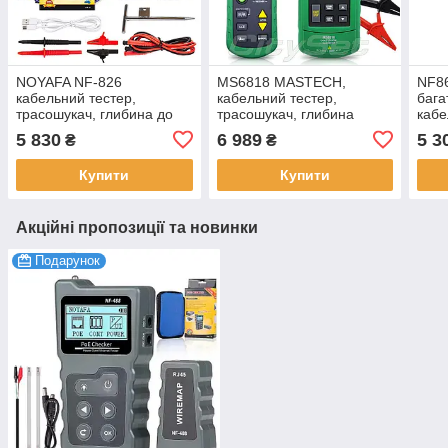
NOYAFA NF-826
MS6818 MASTECH,
NF8
кабельний тестер,
кабельний тестер,
бага
трасошукач, глибина до
трасошукач, глибина
кабе
2.5м, захист до 400 В
детектування до 2 метрів,
NOY
5 830
6 989
5 3
₴
₴
NCV
тест
пош
Купити
Купити
Акційні пропозиції та новинки
Подарунок