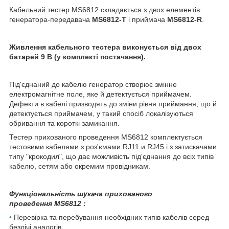
Кабельний тестер MS6812 складається з двох елементів:
генератора-передавача
MS6812-T
і приймача
MS6812-R
.
Живлення кабельного тестера виконується від двох
батарей 9 В (у комплекті постачання).
Під'єднаний до кабелю генератор створює змінне
електромагнітне поле, яке й детектується приймачем.
Дефекти в кабелі призводять до зміни рівня приймання, що й
детектується приймачем, у такий спосіб локалізуються
обривання та короткі замикання.
Тестер прихованого проведення MS6812 комплектується
тестовими кабелями з роз'ємами RJ11 и RJ45 і з затискачами
типу "крокодил", що дає можливість під'єднання до всіх типів
кабелю, сетям або окремим провідникам.
Функціональність шукача прихованого
проведення MS6812 :
•
Перевірка та перебування необхідних типів кабелів серед
безлічі аналогів.