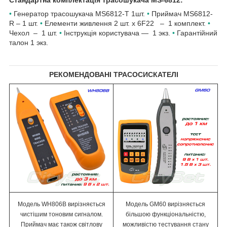
•
Генератор трасошукача MS6812-T 1шт.
•
Приймач MS6812-
R – 1 шт.
•
Елементи живлення 2 шт. х 6F22
– 1 комплект.
•
Чехол
– 1 шт.
•
Інструкція користувача — 1 экз.
•
Гарантійний
талон 1 экз.
РЕКОМЕНДОВАНІ ТРАСОСИСКАТЕЛІ
Модель WH806B вирізняється
Модель GM60 вирізняється
чистішим тоновим сигналом.
більшою функціональністю,
Приймач має також світлову
можливістю тестування стану