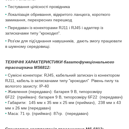
•
Тестування цілісності провідника
•
Локалізація обривання, відкритого ланцюга, короткого
замикання, перехресних перешкод
•
Передавач із конекторами RJ11 і RJ45 і адаптер із
затискачами типу "крокодил".
•
Роз'єм для під'єднання навушників, дають змогу працювати
в шумному середовищі.
ТЕХНІЧНІ ХАРАКТЕРИСТИКИ багатофункціонального
трасошукача MS6812:
•
Сумісні конектори: RJ45, кабельний затискач із конектором
RJ11, кабель із затискачами типу "крокодил" Рівень пилу та
вологого захисту: IP-40
•
Живлення (передавач): батарея 9 В, типорозміру
6F22 (приймач): батарея 9 В, типорозміру 6F22 (передавач)
•
Габарити: 145 мм x 35 мм x 25 мм (приймач), 238 мм x 43
мм x 26 мм (передавач)
•
Маса: 71 гр. (приймач): 87гр. (передавач)
Стандартна комплектація трасошукача MS-6812: