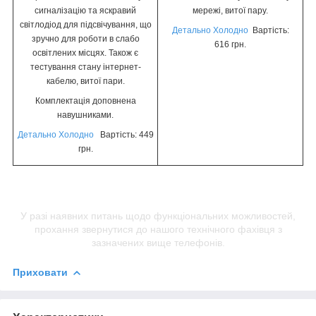
сигналізацію та яскравий
мережі, витої пару.
світлодіод для підсвічування, що
Детально Холодно
Вартість:
зручно для роботи в слабо
616 грн.
освітлених місцях. Також є
тестування стану інтернет-
кабелю, витої пари.
Комплектація доповнена
навушниками.
Детально Холодно
Вартість: 449
грн.
У разі наявних питань щодо функціональних можливостей,
прохання звернутися до нашого технічного фахівця з
зазначених вище телефонів.
Приховати