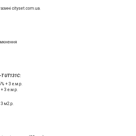
зині cityset.com.ua.
имкнення
-T UT131C:
5% + 3 е.м.р.
+ 3 е.м.р.
 3 м2.р.