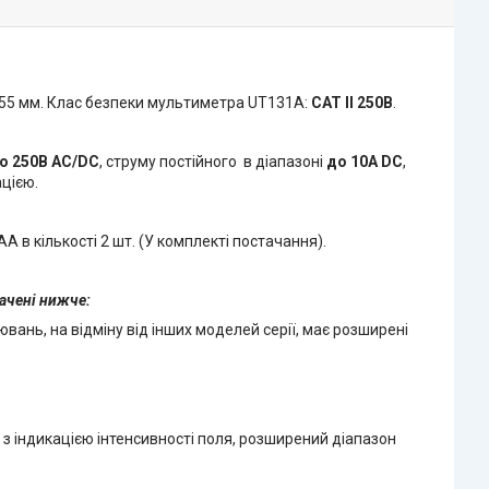
55 мм. Клас безпеки мультиметра UT131A:
CAT ll 250В
.
о 250В AC/DC
, струму постійного в діапазоні
до 10А DC
,
ацією.
в кількості 2 шт. (У комплекті постачання).
ачені нижче:
нь, на відміну від інших моделей серії, має розширені
з індикацією інтенсивності поля, розширений діапазон