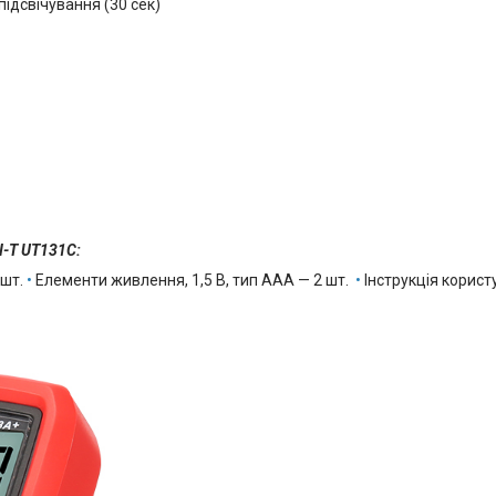
ідсвічування (30 сек)
-T UT131C:
 шт.
•
Елементи живлення, 1,5 В, тип ААА — 2 шт.
•
Інструкція корист