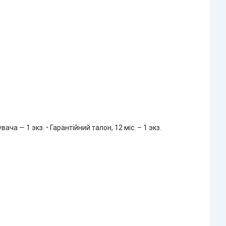
увача — 1 экз.
•
Гарантійний талон, 12 міс. – 1 экз.