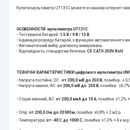
Купити мультиметр UT131C
можете в нашому інтернет-мага
ОСОБЕННОСТИ мультиметра UT131C
:
•
Тестування батарей:
1.5 В / 9 В / 12 В
•
Індикація розряду батарей, з функцією автоматичного в
•
Автоматичний вибір діапазону вимірювань
•
Відповідність стандартам безпеки:
CE CATII 250V RoH
ТЕХНІЧНІ ХАРАКТЕРИСТИКИ
цифрового мультиметра UNI
•
Напруга постійне, DC:
от 200,0 мВ до 250 В
, похибка: ± 0,
•
Напруга змінне, AC:
от 200,0 мВ до 250 В
, похибка: ±0,7% 
•
Струм змінний, AC:
от 200,0 мкА до 10 А
, похибка: ±1,2% +
•
Опір:
от 200,0 Ом до 20 МОм
, похибка: ±0,8% + 2 м2.р.
•
Температура:
от -40 С до 1000 С
, похибка: ±1,0% + 4 е.м.р.