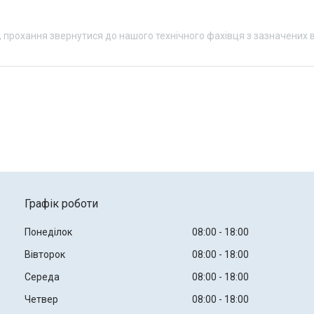
 прохання звернутися до нашого технічного фахівця з зазначених 
Графік роботи
Понеділок
08:00
18:00
Вівторок
08:00
18:00
Середа
08:00
18:00
Четвер
08:00
18:00