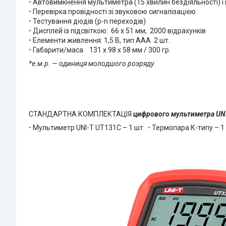
•
Автовимкнення мультиметра (15 хвилин бездіяльності) і п
•
Перевірка провідності зі звуковою сигналізацією
•
Тестування діодів (p-n переходів)
•
Дисплей із підсвіткою: 66 x 51 мм, 2000 відрахунків
•
Елементи живлення: 1,5 В, тип AAA 2 шт.
•
Габарити/маса 131 x 98 x 58 мм / 300 гр.
*е.м.р. — одиниця молодшого розряду.
СТАНДАРТНА КОМПЛЕКТАЦІЯ
цифрового мультиметра UNI
•
Мультиметр UNI-T UT131C – 1 шт.
•
Термопара К-типу – 1