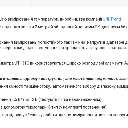
цією вимірювання температури, виробництва компанії
UNI-Trend.
падіння з висоти 2 метри й обладнаний великим РК-дисплеєм 66х
ння вимірювань як постійного так і змінної напруги в діапазоні
д
я перевірки діодів і тестування на провідність зі звуковою сигналіз
иметра UT131C використовуються широко розподілені елементи ААА 
готовлені в одному конструктиві, але мають певні відмінності зазн
 ємності та зміннотоку, автоматичного вибору діапазону вимірюва
ення 1,5 В/9 В/12 В (тестуються під навантаженням)
 допомогою термопари К-тип (у комплекті постачання)
 що підвищує безпеку роботи під час вимірювання високої напруги 