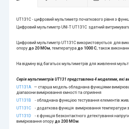
UT131C - цифровий мультиметр початкового рівня з функ
Цифровий мультиметр UNI-T UT131C здатний витримувати 
Цифровий мультиметр UT131C використовується для викона
опору
до 20 МОм
, температура
до 1000 С
, також виконанн
На відміну від багатьох мультиметрів для живлення мульт
Серія мультиметрів UT131 представлена 4 моделями, які ви
UT131A
— старша модель обладнана функціями вимірювання
діапазони вимірювання ємності та сприяння
UT131B
- обладнана функцією тестування елементів живл
UT131C
- додаткова функція вимірювання температури за
UT131D
- є функція безконтактного детектування напруги,
вимірювання опору
до 200 МОм
.