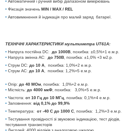
•
Автоматичний і ручний вибір діапазоном вимірювань
•
Фіксація значень
MIN / MAX / REL
•
Автовимкнення й індикація про малий заряд батареї.
ТЕХНІЧНІ ХАРАКТЕРИСТИКИ мультиметра UT61A:
•
Напруга постійна DC:
до 1000В
, похибка: ±0,5%+1 е.м.р.
•
Напруга змінна AC:
до 750В
, похибка: ±1,0% +3 м2.р.
•
Струм DC:
до 10 А
, похибка: 1,0%+2 е.м.р.
•
Струм АС:
до 10 А
, похибка: 1,2%+5 е.м.р.
•
Опір:
до 40 МОм
, похибка: 1,0%+2 е.м.р.
•
Місткість:
до 4000 мкФ
, похибка: 3,0%+5 е.м.р.
•
Частота:
от 10 Гц до 10 МГц
, похибка: 0,1%+4 е.м.р.
•
Заповнення:
від 0,1% до 99,9%
•
Температура:
от -40 С до 1000 С
, похибка: 1,2%+3 е.м.р.
•
Тестування провідності зі звуковою індикацією, тест діодів,
тестування транзисторів
•
Дисплей: 4000 відліків з аналоговою шкалою.