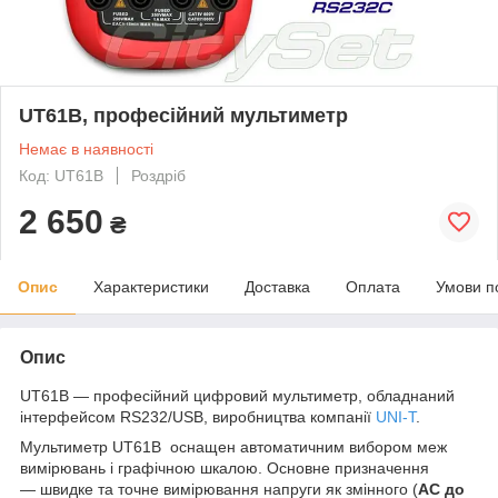
UT61B, професійний мультиметр
Немає в наявності
Код: UT61B
Роздріб
2 650
₴
Опис
Характеристики
Доставка
Оплата
Умови п
Опис
UT61B — професійний цифровий мультиметр, обладнаний
інтерфейсом RS232/USB, виробництва компанії
UNI-T
.
Мультиметр UT61B оснащен автоматичним вибором меж
вимірювань і графічною шкалою. Основне призначення
— швидке та точне вимірювання напруги як змінного (
AC до