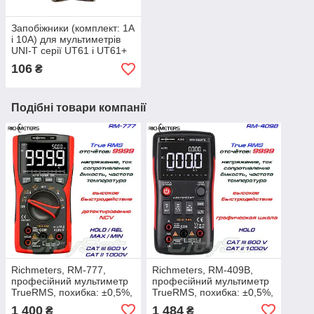
Запобіжники (комплект: 1А
і 10А) для мультиметрів
UNI-T серії UT61 і UT61+
106
₴
Подібні товари компанії
Richmeters, RM-777,
Richmeters, RM-409B,
професійний мультиметр
професійний мультиметр
TrueRMS, похибка: ±0,5%,
TrueRMS, похибка: ±0,5%,
відліків: 9999, напруга:
відліків: 9999, напруга:
1 400
1 484
₴
₴