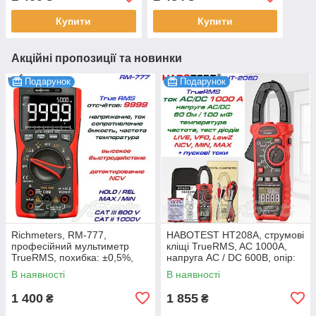
1000В/750В, опір:
1000В/750В,
Купити
Купити
Акційні пропозиції та новинки
Подарунок
Подарунок
Richmeters, RM-777,
HABOTEST HT208A, струмові
професійний мультиметр
кліщі TrueRMS, AC 1000A,
TrueRMS, похибка: ±0,5%,
напруга AC / DC 600В, опір:
відліків: 9999, напруга:
60МОм, ємність:100мФ,
В наявності
В наявності
1000В/750В, опір:
частота:
1 400
1 855
₴
₴