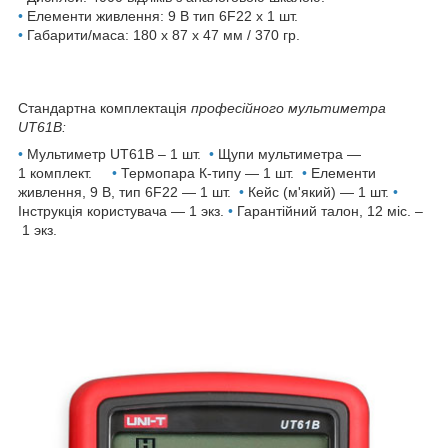
•
Елементи живлення: 9 В тип 6F22 х 1 шт.
•
Габарити/маса: 180 x 87 x 47 мм / 370 гр.
Стандартна комплектація
професійного мультиметра
UT61B:
•
Мультиметр UT61B – 1 шт.
•
Щупи мультиметра —
1 комплект.
•
Термопара К-типу — 1 шт.
•
Елементи
живлення, 9 В, тип 6F22 — 1 шт.
•
Кейс (м'який) — 1 шт.
•
Інструкція користувача — 1 экз.
•
Гарантійний талон, 12 міс. –
1 экз.