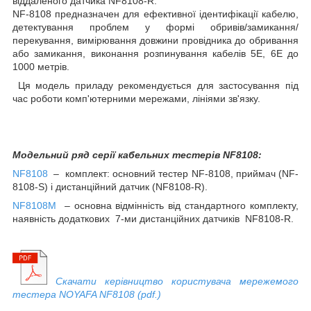
віддаленого датчика NF8108-R.
NF-8108 предназначен для ефективної ідентифікації кабелю,
детектування проблем у формі обривів/замикання/
перекування, вимірювання довжини провідника до обривання
або замикання, виконання розпинування кабелів 5E, 6E до
1000 метрів.
Ця модель приладу рекомендується для застосування під
час роботи комп'ютерними мережами, лініями зв'язку.
Модельний ряд серії кабельних тестерів NF8108:
NF8108
– комплект: основний тестер NF-8108, приймач (NF-
8108-S) і дистанційний датчик (NF8108-R).
NF8108M
– основна відмінність від стандартного комплекту,
наявність додаткових 7-ми дистанційних датчиків NF8108-R.
Скачати керівництво користувача мережемого
тестера NOYAFA NF8108 (pdf.)