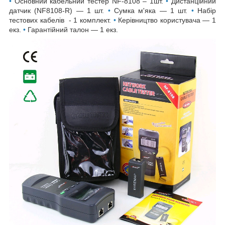
•
Основний кабельний тестер NF-8108
– 1шт.
•
Дистанційний
датчик (NF8108-R) — 1 шт.
•
Сумка м'яка — 1 шт.
•
Набір
тестових кабелів - 1 комплект.
•
Керівництво користувача — 1
екз.
•
Гарантійний талон — 1 екз.