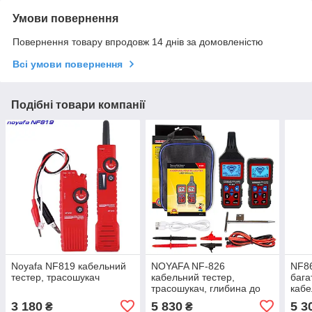
Умови повернення
Повернення товару впродовж 14 днів за домовленістю
Всі умови повернення
Подібні товари компанії
Noyafa NF819 кабельний
NOYAFA NF-826
NF8
тестер, трасошукач
кабельний тестер,
бага
трасошукач, глибина до
кабе
2.5м, захист до 400 В
NOY
3 180
5 830
5 3
₴
₴
тест