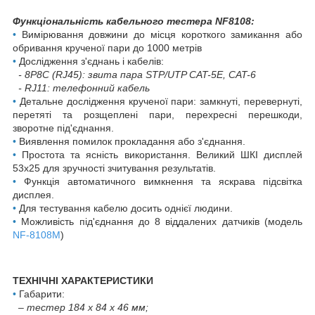
Функціональність кабельного тестера
NF8108
:
•
Вимірювання довжини до місця короткого замикання або
обривання крученої пари до 1000 метрів
•
Дослідження з'єднань і кабелів:
- 8P8C (RJ45): звита пара STP/UTP CAT-5E, CAT-6
- RJ11: телефонний кабель
•
Детальне дослідження крученої пари: замкнуті, перевернуті,
перетяті та розщеплені пари, перехресні перешкоди,
зворотне під'єднання.
•
Виявлення помилок прокладання або з'єднання.
•
Простота та ясність використання. Великий ШКІ дисплей
53x25 для зручності зчитування результатів.
•
Функція автоматичного вимкнення та яскрава підсвітка
дисплея.
•
Для тестування кабелю досить однієї людини.
•
Можливість під'єднання до 8 віддалених датчиків (модель
NF-8108M
)
ТЕХНІЧНІ ХАРАКТЕРИСТИКИ
•
Габарити:
– тестер 184 х 84 х 46 мм;