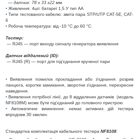
— датчик: 78 х 33 х22 мм.
•
Живлення: 4шт. батареї 1,5 У тип АА
•
Типи тестованого кабелю: звита пара STP/UTP CAT-5E, CAT-
6
•
Робоча температура: від -10 °C до 60 °C.
Тестер:
— RJ45 — порт виходу сигналу генератора виявлення
Датчик віддалений (ID):
— RJ45 (R) — порт для під'єднання крученої пари
•
Виявлення помилок прокладання або з'єднання: розрив
ланцюга, коротке замикання, зворотне з'єднання, перехресне
наведення.
•
Виявлення потрібної лінії, до 8 віддалених датчиків (модель
NF8108M) може бути під'єднаний до головного пристрою.
•
Автоматичне вимкнення: немає активних дій тестера
впродовж 30 хвилин.
Стандартна комплектація кабельного тестера
NF8108
: