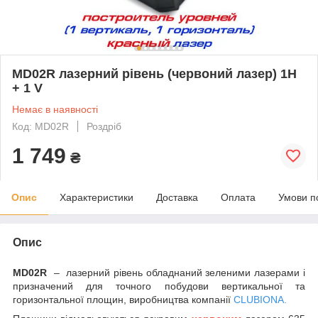
MD02R лазерний рівень (червоний лазер) 1H
+ 1 V
Немає в наявності
Код: MD02R
Роздріб
1 749
₴
Опис
Характеристики
Доставка
Оплата
Умови п
Опис
MD02R
– лазерний рівень обладнаний зеленими лазерами і
призначений для точного побудови вертикальної та
горизонтальної площин, виробництва компанії
C
LUBIONA.