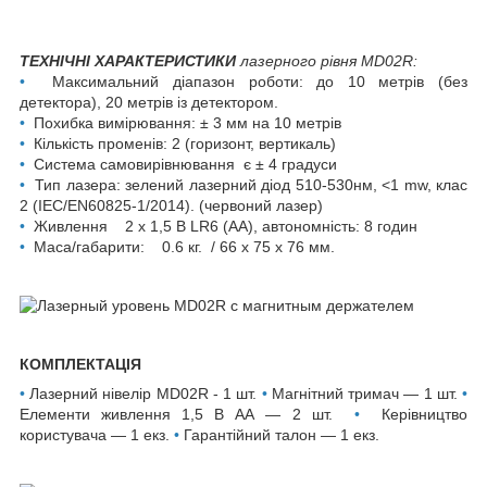
ТЕХНІЧНІ ХАРАКТЕРИСТИКИ
лазерного рівня MD02R:
•
Максимальний діапазон роботи: до 10 метрів (без
детектора), 20 метрів із детектором.
•
Похибка вимірювання: ± 3 мм на 10 метрів
•
Кількість променів: 2 (горизонт, вертикаль)
•
Система самовирівнювання є ± 4 градуси
•
Тип лазера: зелений лазерний діод
510-530нм
, <1 mw,
клас
2 (IEC/EN60825-1/2014)
.
(червоний лазер)
•
Живлення 2 x 1,5 В LR6 (AA), автономність: 8 годин
•
Маса/габарити: 0.6 кг. / 66 х 75 х 76 мм.
КОМПЛЕКТАЦІЯ
•
Лазерний нівелір MD02R - 1 шт.
•
Магнітний тримач — 1 шт.
•
Елементи живлення 1,5 В АА — 2 шт.
•
Керівництво
користувача — 1 екз.
•
Гарантійний талон — 1 екз.