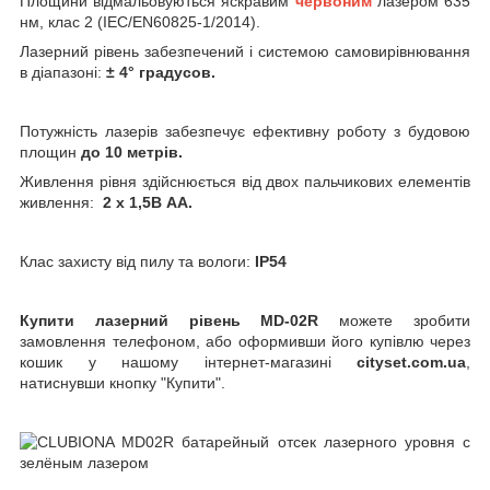
Площини відмальовуються яскравим
червоним
лазером 635
нм,
клас 2 (IEC/EN60825-1/2014)
.
Лазерний рівень забезпечений і системою самовирівнювання
в діапазоні:
±
4°
градусов.
Потужність лазерів забезпечує ефективну роботу з будовою
площин
до 10 метрів.
Живлення рівня здійснюється від двох пальчикових елементів
живлення:
2 х 1,5В АА.
Клас захисту від пилу та вологи:
IP54
Купити лазерний рівень
MD-02R
можете зробити
замовлення телефоном, або оформивши його купівлю через
кошик у нашому інтернет-магазині
cityset.com.ua
,
натиснувши кнопку "Купити".