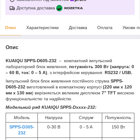
Доступна доставка
Опис
Характеристики
Доставка
Оплата
Умови п
Опис
KUAIQU SPPS-D605-232
– компактний імпульсний
лабораторний блок живлення,
потужність 300 Вт (напруга: 0
– 60 В, ток: 0 – 5 А)
, з інтерфейсом керування:
RS232 / USB.
Імпульсний блок блок живлення постійного струма
SPPS-
D605-232
виготовлений в компактному корпусі
(
220 мм х 120
мм х 130
мм
) вирізняється великим дисплеєм
7” TFT
високою
функціональністю та надійністю.
Модельний ряд
KUAIQU SPPS-Dхххх-232:
Модель
Напруга
Струм
Потужність
SPPS-D305-
0-30 В
0 - 5 A
150 Вт
232