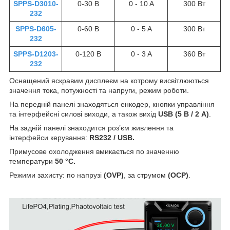
SPPS-D3010-
0-30 В
0 - 10 A
300 Вт
232
SPPS-D605-
0-60 В
0 - 5 A
300 Вт
232
SPPS-D1203-
0-120 В
0 - 3 A
360 Вт
232
Оснащений яскравим дисплеєм на котрому висвітлюються
значення тока, потужності та напруги, режим роботи.
На передній панелі знаходяться енкодер, кнопки управління
та інтерфейсні силові виходи, а також вихід
USB (5 В / 2 А)
.
На задній панелі знаходится роз’єм живлення та
інтерфейси керування:
RS232 / USB.
Примусове охолодження вмикається по значенню
температури
50 °С.
Режими захисту: по напрузі
(OVP)
, за струмом
(OСP)
.