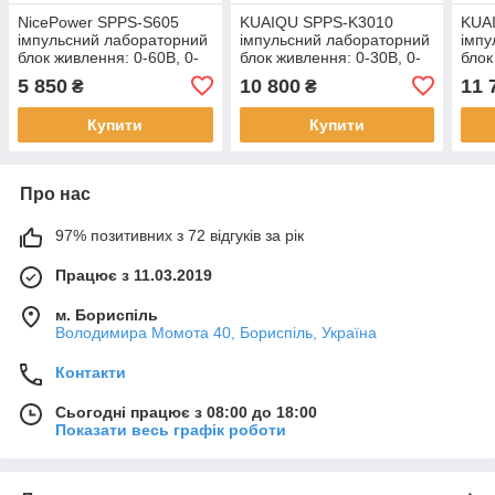
NicePower SPPS-S605
KUAIQU SPPS-K3010
KUA
імпульсний лабораторний
імпульсний лабораторний
імпу
блок живлення: 0-60В, 0-
блок живлення: 0-30В, 0-
блок
5А
10А, графічний дисплей
10А,
5 850
10 800
11 
₴
₴
USB
Купити
Купити
Про нас
97% позитивних з 72 відгуків за рік
Працює з 11.03.2019
м. Бориспіль
Володимира Момота 40, Бориспіль, Україна
Контакти
Сьогодні працює з 08:00 до 18:00
Показати весь графік роботи