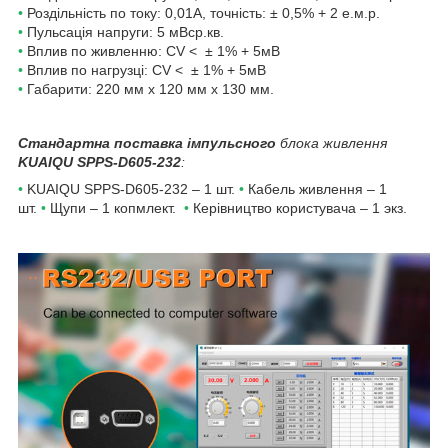
•
Роздільність по току: 0,01А, точність: ± 0,5% + 2 е.м.р.
•
Пульсація напруги: 5 мВср.кв.
•
Вплив по живленню: CV <
± 1% + 5мВ
•
Вплив по нагрузці:
CV <
± 1% + 5мВ
•
Габарити:
220 мм х 120 мм х 130
мм.
Стандартна поставка імпульсного
блока живлення
KUAIQU SPPS-D605-232
:
•
KUAIQU SPPS-D605-232
– 1 шт.
•
Кабель живлення – 1
шт.
•
Щупи – 1 копмлект.
•
Керівництво користувача – 1 экз.