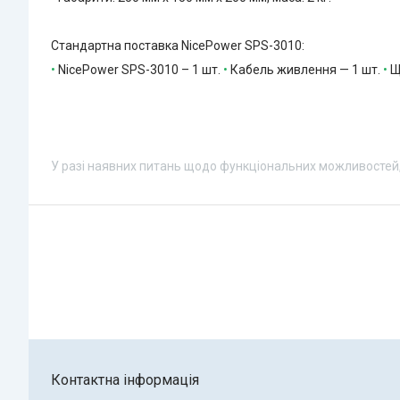
Стандартна поставка NicePower SPS-3010:
•
NicePower SPS-3010 – 1 шт.
•
Кабель живлення — 1 шт.
•
Щ
У разі наявних питань щодо функціональних можливостей,