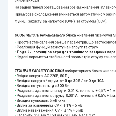
силові виходи.
На задній панелі розташований роз'єм живлення і плавно
Примусове охолодження вмикається автоматично у разі 
Функції захисту: за напругою (OVP), за струмом (OСP).
ОСОБЛИВІСТЬ регульованого
блока живлення NicePower S
•
Просте встановлення раніше параметрів, що застосовую
•
Реалізація функцій захисту на напругу та струм
•
Подвійні потенціометри для точнішого завдання пара
•
Чудові параметри стабільності параметрів струму та напр
ТЕХНІЧНІ ХАРАКТЕРИСТИКИ
лабораторного блока живлен
•
Вхідна напруга: AC 220B, 50 Гц
•
Вихідна напруга / струм:
от 0 до 30 В / от 0 до 10A
•
Вихідна потужність:
до 300 Вт
•
Роздільна здатність напруги: 0,01 В, точність: ± 0,5% + 1 м.
•
Роздільна здатність струму: 0,001А, точність: ± 0,5% + 2 м.
•
Вихідна пульсація: 5 мВ-р.кв.
•
Вплив за живленням: CV <
± 1% + 5 мВ
•
Вплив навантаження:
CV <
± 1% + 5 мВ
•
Габарити:
250 мм х 150 мм х 200
мм, маса: 2 кг.