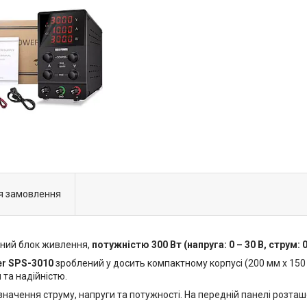
я замовлення
ний блок живлення,
потужністю 300 Вт (напруга: 0 – 30 В, струм: 0 
er SPS-3010
зроблений у досить компактному корпусі (200 мм х 150 
та надійністю.
чення струму, напруги та потужності. На передній панелі розташо