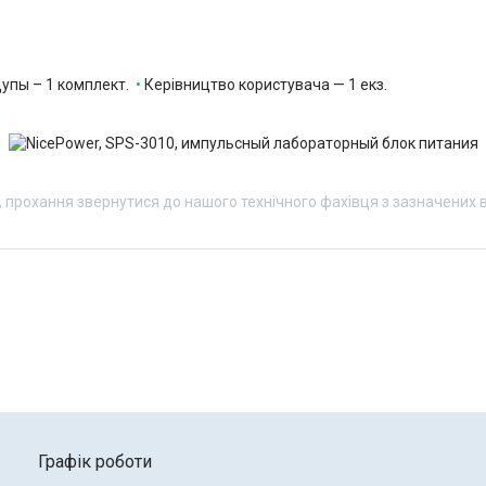
упы – 1 комплект.
•
Керівництво користувача — 1 екз.
 прохання звернутися до нашого технічного фахівця з зазначених 
Графік роботи