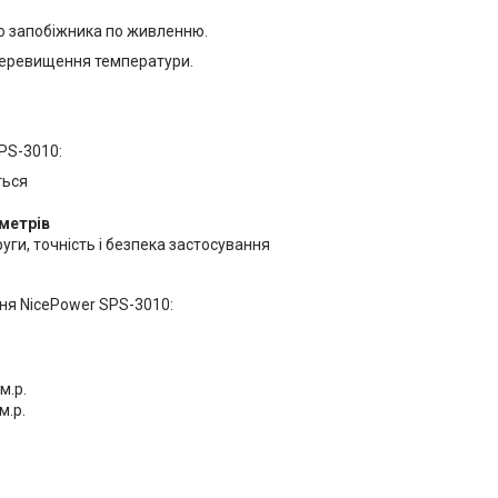
го запобіжника по живленню.
перевищення температури.
PS-3010:
ться
метрів
уги, точність і безпека застосування
ня NicePower SPS-3010:
м.р.
м.р.