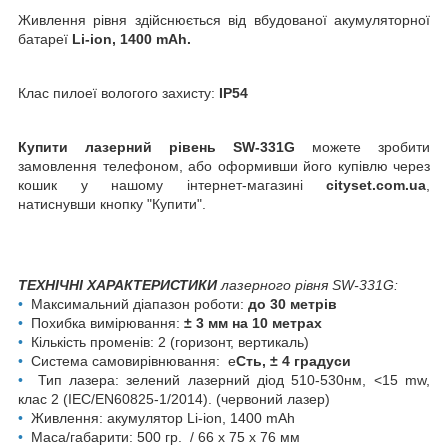
Живлення рівня здійснюється від вбудованої акумуляторної
батареї
Li-ion, 1400 mAh.
Клас пилоеї вологого захисту:
IP54
Купити лазерний рівень SW-331G
можете зробити
замовлення телефоном, або оформивши його купівлю через
кошик у нашому інтернет-магазині
cityset.com.ua
,
натиснувши кнопку "Купити".
ТЕХНІЧНІ ХАРАКТЕРИСТИКИ
лазерного рівня SW-331G:
•
Максимальний діапазон роботи:
до 30 метрів
•
Похибка вимірювання:
± 3 мм на 10 метрах
•
Кількість променів: 2 (горизонт, вертикаль)
•
Система самовирівнювання: е
Сть, ± 4 градуси
•
Тип лазера: зелений лазерний діод
510-530нм
, <15 mw,
клас 2 (IEC/EN60825-1/2014)
.
(червоний лазер)
•
Живлення: акумулятор Li-ion, 1400 mAh
•
Маса/габарити: 500 гр. / 66 х 75 х 76 мм