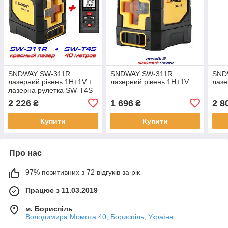
SNDWAY SW-311R
SNDWAY SW-311R
SND
лазерний рівень 1H+1V +
лазерний рівень 1H+1V
лазе
лазерна рулетка SW-T4S
2 226
1 696
2 8
₴
₴
Купити
Купити
Про нас
97% позитивних з 72 відгуків за рік
Працює з 11.03.2019
м. Бориспіль
Володимира Момота 40, Бориспіль, Україна