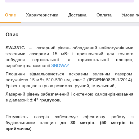
Опис
Характеристики
Доставка
Оплата
Умови п
Опис
SW-331G
– лазерний рівень обладнаний найпотужнішими
зеленими лазерами 15 мВт і призначений для точного
побудови вертикальної та горизонтальної площин,
виробництва компанії
SNDWAY
.
Площини відмальовуються яскравим
зеленим
лазером
потужністю 15 мВт, 510-530 нм,
клас 2 (IEC/EN60825-1/2014)
.
Урівент працює в трьох режимах: ручний, імпульсний,
Лазерний рівень забезпечений і системою самовирівнювання
в діапазоні:
±
4°
градусов.
Потужність лазерів забезпечує ефективну роботу з
будівельником площин
до 30 метрів. (50 метрів із
приймачем)